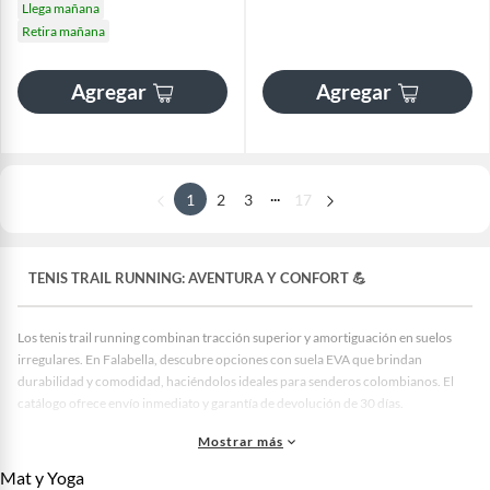
Llega mañana
Retira mañana
Agregar
Agregar
...
1
2
3
17
TENIS TRAIL RUNNING: AVENTURA Y CONFORT 💪
Los tenis trail running combinan tracción superior y amortiguación en suelos
irregulares. En Falabella, descubre opciones con suela EVA que brindan
durabilidad y comodidad, haciéndolos ideales para senderos colombianos. El
catálogo ofrece envío inmediato y garantía de devolución de 30 días.
Para quienes buscan la máxima aventura, nuestros tenis ofrecen estabilidad y
Mostrar más
agarre en superficies variables, facilitando tus entrenamientos. Falabella
Mat y Yoga
selecciona cuidadosamente cada producto, garantizando calidad y variedad con