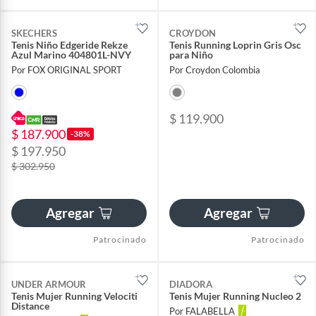
SKECHERS
CROYDON
Tenis Niño Edgeride Rekze
Tenis Running Loprin Gris Osc
Azul Marino 404801L-NVY
para Niño
Por FOX ORIGINAL SPORT
Por Croydon Colombia
$ 119.900
$ 187.900
-38%
$ 197.950
$ 302.950
Agregar
Agregar
Patrocinado
Patrocinado
UNDER ARMOUR
DIADORA
Tenis Mujer Running Velociti
Tenis Mujer Running Nucleo 2
Distance
Por FALABELLA