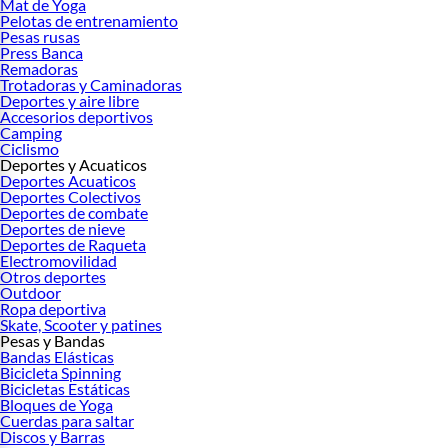
Mat de Yoga
más de 100 opciones de trail running.
Pelotas de entrenamiento
Pesas rusas
Beneficios de los Tenis Trail Running 🏆
Press Banca
La suela de EVA te garantiza ligereza sin perder amortiguación. Muchos modelos
Remadoras
Trotadoras y Caminadoras
utilizan tecnología waterproof, ideal para mantenerte seco en condiciones
Deportes y aire libre
húmedas. Además, estrenan materiales como ripstop en el exterior para mayor
Accesorios deportivos
resistencia y durabilidad.
Camping
Ciclismo
Tipos de Tenis Trail Running Disponibles 🛍️
Deportes y Acuaticos
Deportes Acuaticos
Tenis Trail Running Mujer
Deportes Colectivos
Deportes de combate
Quienes buscan tenis para mujer encontrarán diseños específicos con soporte
Deportes de nieve
adicional en el arco, adaptándose a diversas morfologías. Siempre un paso
Deportes de Raqueta
adelante, estos modelos aseguran el equilibrio perfecto entre ligereza y soporte.
Electromovilidad
Otros deportes
Trail Running Hombre
Outdoor
Ropa deportiva
Opta por versiones más robustas, adecuadas para recorrer largas distancias. Los
Skate, Scooter y patines
usuarios han notado diferencias significativas en comodidad, especialmente en
Pesas y Bandas
rutas montañosas, gracias al soporte extra en el talón.
Bandas Elásticas
Bicicleta Spinning
Guía para Elegir Bien: Los 3 Criterios que Importan 🎯
Bicicletas Estáticas
Bloques de Yoga
Considera el material: los tenis con suela EVA absorben mejor el impacto. No
Cuerdas para saltar
olvides la importancia de la talla: asegúrate de que el pie no quede apretado para
Discos y Barras
evitar ampollas. Evalúa el terreno en tus rutas regulares; si es húmedo, busca