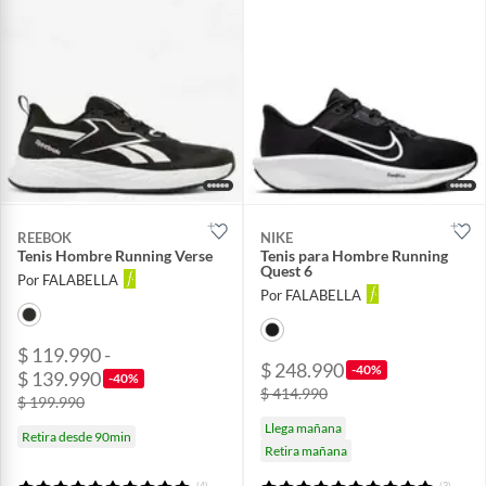
REEBOK
NIKE
Tenis Hombre Running Verse
Tenis para Hombre Running
Quest 6
Por FALABELLA
Por FALABELLA
$ 119.990 -
$ 248.990
-40%
$ 139.990
-40%
$ 414.990
$ 199.990
Llega mañana
Retira desde 90min
Retira mañana
(4)
(3)