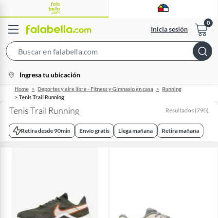
Inicia sesión
Search
Bar
location-
Ingresa tu ubicación
icon
Home
Deportes y aire libre - Fitness y Gimnasio en casa
Running
Tenis Trail Running
Tenis Trail Running
Resultados
(
790
)
Retira desde 90min
Envío gratis
Llega mañana
Retira mañana