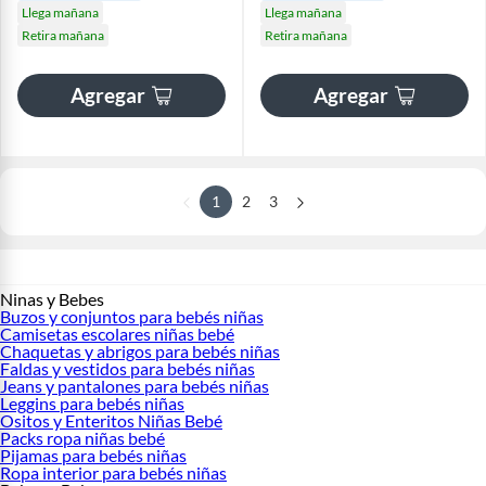
Llega mañana
Llega mañana
Retira mañana
Retira mañana
Agregar
Agregar
1
2
3
Ninas y Bebes
Buzos y conjuntos para bebés niñas
Camisetas escolares niñas bebé
Chaquetas y abrigos para bebés niñas
Faldas y vestidos para bebés niñas
Jeans y pantalones para bebés niñas
Leggins para bebés niñas
Ositos y Enteritos Niñas Bebé
Packs ropa niñas bebé
Pijamas para bebés niñas
Ropa interior para bebés niñas