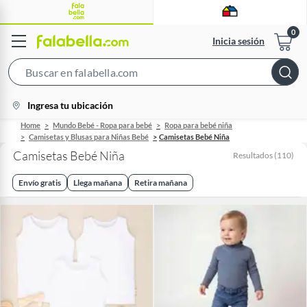
Inicia sesión
Search
Bar
location-
Ingresa tu ubicación
icon
Home
Mundo Bebé - Ropa para bebé
Ropa para bebé niña
Camisetas y Blusas para Niñas Bebé
Camisetas Bebé Niña
Camisetas Bebé Niña
Resultados
(
110
)
Envío gratis
Llega mañana
Retira mañana