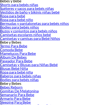
Bebes y Bebe
Shorts para bebés niñas
Suéteres y sacos para bebés niñas
Vestidos de baño y bikinis niñas bebé
Ropa para bebé
Ropa para bebé niño
Bermudas y pantalonetas para bebés niños
Bodies para bebés niños
Buzos y conjuntos para bebés niños
Camisetas escolares niños bebé
Camisetas y camisas para Bebé Niños
Bebe y Bebes
Termo Para Bebe
Comoda Bebe
Mamelucos Para Bebe
Album De Bebes
Paseador Para Bebe
Camisetas y Blusas para Niñas Bebé
Blusas Bebé Niña
Ropa para bebé niña
Baberos para bebés niñas
Bodies para bebés niñas
Bebe y Bebes
Bebes Reborn
Gomitas De Melatonina
Semanario Para Bebe
Armario Para Bebe
Sleeping Para Bebe