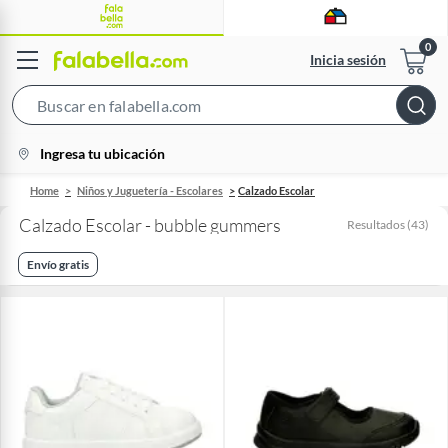
Inicia sesión
Search
Bar
location-
Ingresa tu ubicación
icon
Home
Niños y Juguetería - Escolares
Calzado Escolar
Calzado Escolar - bubble gummers
Resultados
(
43
)
Envío gratis