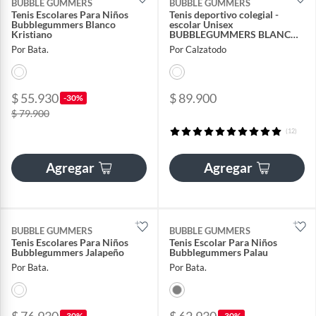
BUBBLE GUMMERS
BUBBLE GUMMERS
Tenis Escolares Para Niños
Tenis deportivo colegial -
Bubblegummers Blanco
escolar Unisex
Kristiano
BUBBLEGUMMERS BLANCO /
ZAP.10042 PALAU VELCRO
Por Bata.
Por Calzatodo
$ 55.930
$ 89.900
-30%
$ 79.900
(12)
Agregar
Agregar
BUBBLE GUMMERS
BUBBLE GUMMERS
Tenis Escolares Para Niños
Tenis Escolar Para Niños
Bubblegummers Jalapeño
Bubblegummers Palau
Por Bata.
Por Bata.
-30%
-30%