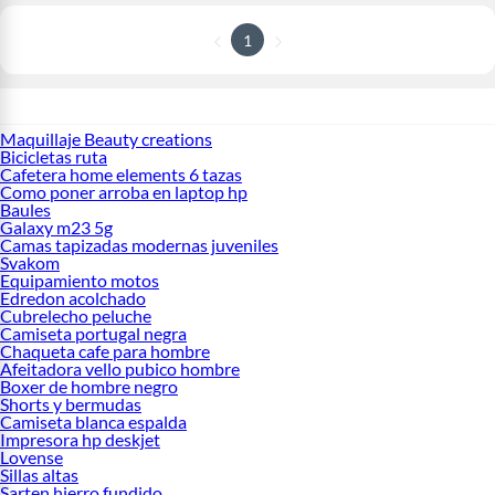
1
Maquillaje Beauty creations
Bicicletas ruta
Cafetera home elements 6 tazas
Como poner arroba en laptop hp
Baules
Galaxy m23 5g
Camas tapizadas modernas juveniles
Svakom
Equipamiento motos
Edredon acolchado
Cubrelecho peluche
Camiseta portugal negra
Chaqueta cafe para hombre
Afeitadora vello pubico hombre
Boxer de hombre negro
Shorts y bermudas
Camiseta blanca espalda
Impresora hp deskjet
Lovense
Sillas altas
Sarten hierro fundido