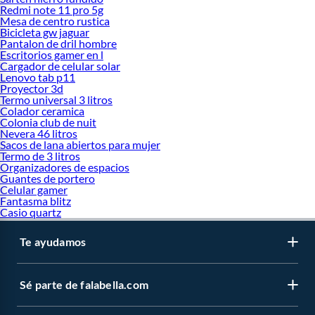
Redmi note 11 pro 5g
Mesa de centro rustica
Bicicleta gw jaguar
Pantalon de dril hombre
Escritorios gamer en l
Cargador de celular solar
Lenovo tab p11
Proyector 3d
Termo universal 3 litros
Colador ceramica
Colonia club de nuit
Nevera 46 litros
Sacos de lana abiertos para mujer
Termo de 3 litros
Organizadores de espacios
Guantes de portero
Celular gamer
Fantasma blitz
Casio quartz
Te ayudamos
Sé parte de falabella.com