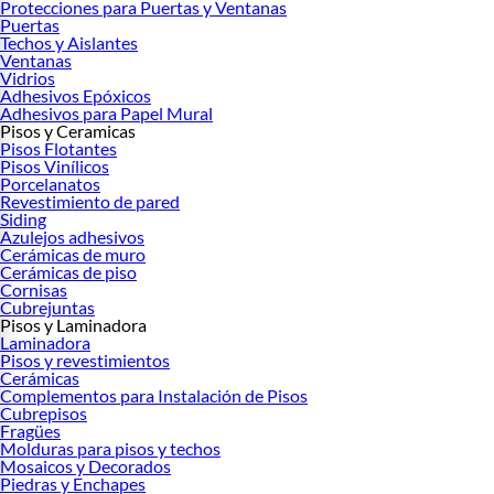
Protecciones para Puertas y Ventanas
Puertas
Techos y Aislantes
Ventanas
Vidrios
Adhesivos Epóxicos
Adhesivos para Papel Mural
Pisos y Ceramicas
Pisos Flotantes
Pisos Vinílicos
Porcelanatos
Revestimiento de pared
Siding
Azulejos adhesivos
Cerámicas de muro
Cerámicas de piso
Cornisas
Cubrejuntas
Pisos y Laminadora
Laminadora
Pisos y revestimientos
Cerámicas
Complementos para Instalación de Pisos
Cubrepisos
Fragües
Molduras para pisos y techos
Mosaicos y Decorados
Piedras y Enchapes