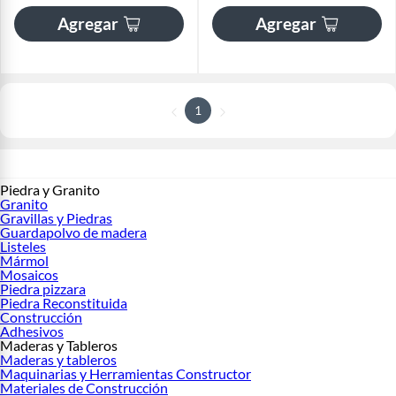
Agregar
Agregar
1
Piedra y Granito
Granito
Gravillas y Piedras
Guardapolvo de madera
Listeles
Mármol
Mosaicos
Piedra pizzara
Piedra Reconstituida
Construcción
Adhesivos
Maderas y Tableros
Maderas y tableros
Maquinarias y Herramientas Constructor
Materiales de Construcción