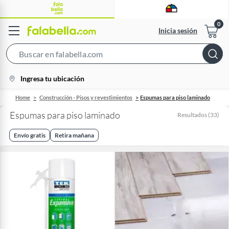
Inicia sesión
Search
Bar
location-
Ingresa tu ubicación
icon
Home
Construcción - Pisos y revestimientos
Espumas para piso laminado
Espumas para piso laminado
Resultados
(
33
)
Envío gratis
Retira mañana