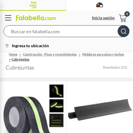
Inicia sesión
Search
Bar
location-
Ingresa tu ubicación
icon
Home
Construcción - Pisos y revestimientos
Molduras para pisos y techos
Cubrejuntas
Cubrejuntas
Resultados
(
23
)