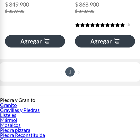
$ 849.900
$ 868.900
$ 859.900
$ 878.900
(2)
Agregar
Agregar
1
Piedra y Granito
Granito
Gravillas y Piedras
Listeles
Mármol
Mosaicos
Piedra pizzara
Piedra Reconstituida
Construcción