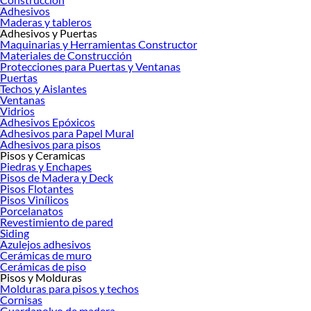
Adhesivos
Maderas y tableros
Adhesivos y Puertas
Maquinarias y Herramientas Constructor
Materiales de Construcción
Protecciones para Puertas y Ventanas
Puertas
Techos y Aislantes
Ventanas
Vidrios
Adhesivos Epóxicos
Adhesivos para Papel Mural
Adhesivos para pisos
Pisos y Ceramicas
Piedras y Enchapes
Pisos de Madera y Deck
Pisos Flotantes
Pisos Vinílicos
Porcelanatos
Revestimiento de pared
Siding
Azulejos adhesivos
Cerámicas de muro
Cerámicas de piso
Pisos y Molduras
Molduras para pisos y techos
Cornisas
Guardapolvo de madera