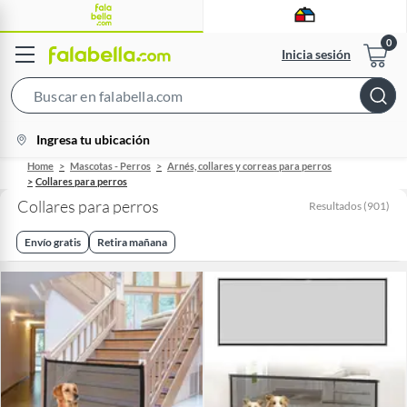
Inicia sesión
Search
Bar
location-
Ingresa tu ubicación
icon
Home
Mascotas - Perros
Arnés, collares y correas para perros
Collares para perros
Collares para perros
Resultados
(
901
)
Envío gratis
Retira mañana