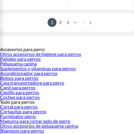
...
1
2
3
19
Accesorios para perro
Otros accesorios de higiene para perros
Pañales para perros
Peluqueria canina
Suplementos y vitaminas para perros
Acondicionador para perros
Bolsos para perros
Caja transportadora para perro
Canil para perros
Cepillo para perros
Coches para perros
Todo para perros
Corral para perros
Cortauñas para perros
Furminator perro
Maquina para cortar pelo de perro
Otros accesorios de peluqueria canina
Shampoo para perros