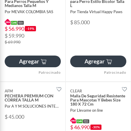
Para Perros Pequeños Y
para Perro Estilo Bicolor Talla
Medianos Talla M
L
Por MEVAK COLOMBIA SAS
Por Tienda Virtual Happy Paws
$ 85.000
$ 56.990
-19%
$ 59.990
$ 69.990
Agregar
Agregar
Patrocinado
Patrocinado
AFM
CLEAR
PECHERA PREMIUM CON
Malla De Seguridad Resistente
CORREA TALLA M
Para Mascotas Y Bebes Size
180 X 72 Cm
Por A Y M SOLUCIONES INTEGRALES SAS
Por Llevame on line
$ 45.000
$ 46.990
-30%