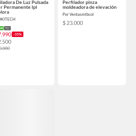
ladora De Luz Pulsada
Perfilador pinza
er Permanente Ipl
moldeadora de elevación
lora
Por Ventasmtbcol
OKITECH
$ 23.000
7.990
-35%
2.500
0.000