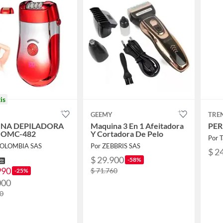
is
GEEMY
TRE
NA DEPILADORA
Maquina 3 En 1 Afeitadora
PER
 OMC-482
Y Cortadora De Pelo
Por 
COLOMBIA SAS
Por ZEBBRIS SAS
$ 2
$ 29.900
-58%
990
$ 71.760
-25%
000
00