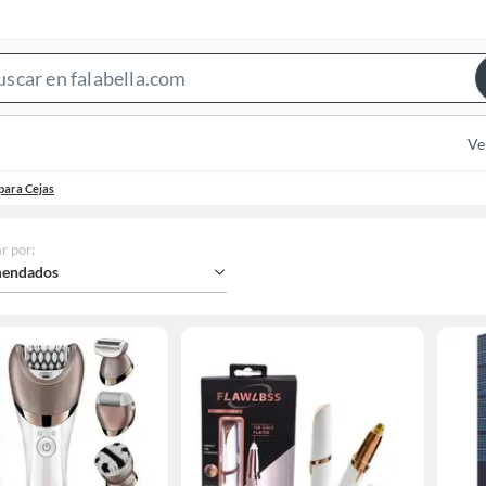
Search
Bar
Ve
para Cejas
r por
:
endados