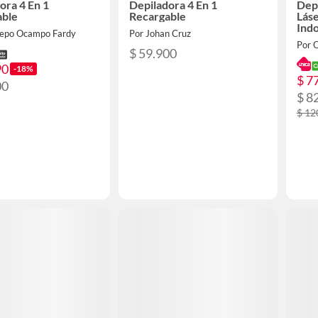
ora 4 En 1
Depiladora 4 En 1
Depi
able
Recargable
Lás
Indo
repo Ocampo Fardy
Por Johan Cruz
Por 
$ 59.900
90
-18%
$ 7
00
$ 8
$ 12