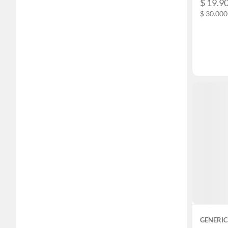
$ 19.9
$ 30.000
GENERI