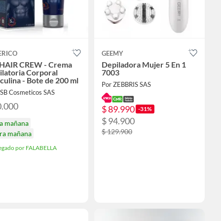
ERICO
GEEMY
HAIR CREW - Crema
Depiladora Mujer 5 En 1
latoria Corporal
7003
ulina - Bote de 200 ml
Por ZEBBRIS SAS
FSB Cosmeticos SAS
0.000
$ 89.990
-31%
$ 94.900
ga mañana
$ 129.900
ira mañana
egado por FALABELLA