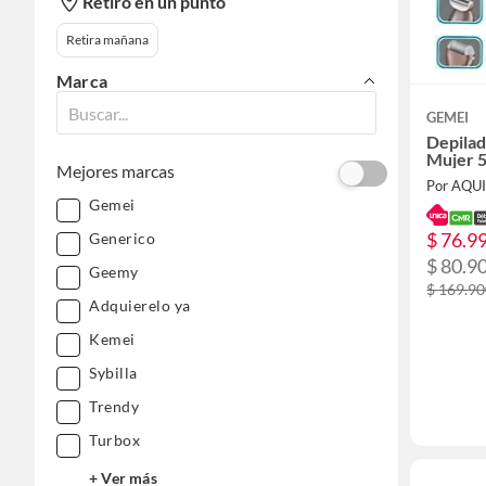
Retiro en un punto
Retira mañana
Marca
GEMEI
Depilad
Mujer 5
Mejores marcas
Por AQU
Gemei
$ 76.9
Generico
$ 80.9
Geemy
$ 169.9
Adquierelo ya
Kemei
Sybilla
Trendy
Turbox
+ Ver más