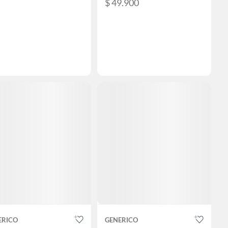
$ 49.900
ERICO
GENERICO