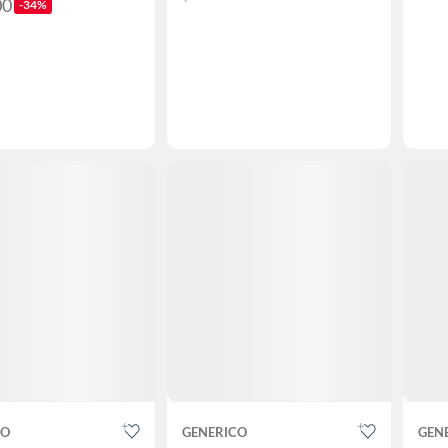
00
-34%
CO
GENERICO
GEN