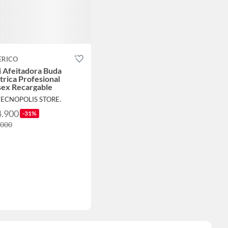
ERICO
 Afeitadora Buda
trica Profesional
sex Recargable
TECNOPOLIS STORE.
4.900
-31%
.000