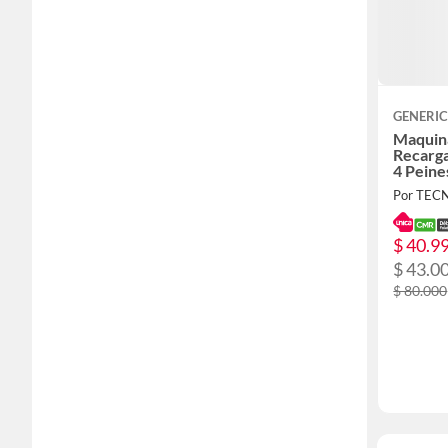
GENERI
Maquina
Recarg
4 Peine
Por TEC
$ 40.9
$ 43.0
$ 80.000