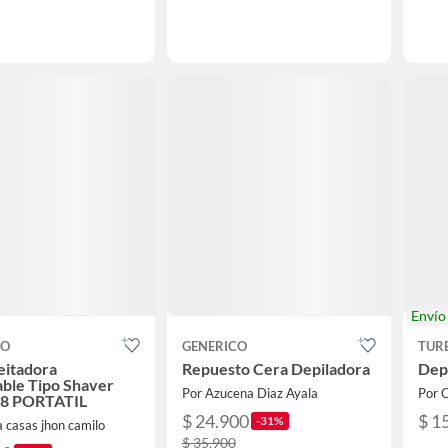
Enví
CO
GENERICO
TUR
eitadora
Repuesto Cera Depiladora
Depi
ble Tipo Shaver
Por Azucena Diaz Ayala
Por
T8 PORTATIL
$ 24.900
$ 1
-31%
 casas jhon camilo
$ 35.900