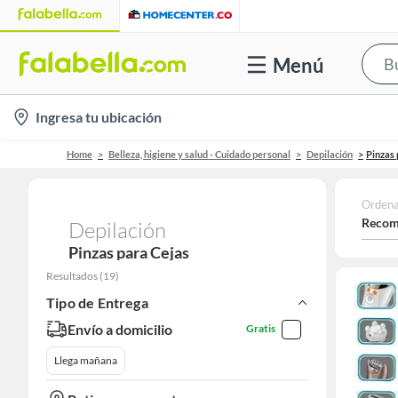
Menú
location-
Ingresa tu ubicación
icon
Home
Belleza, higiene y salud - Cuidado personal
Depilación
Pinzas 
Ordena
Recom
Depilación
Pinzas para Cejas
Resultados
(
19
)
Tipo de Entrega
Envío a domicilio
Gratis
Llega mañana