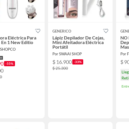
GENERICO
GEN
ora Eléctrica Para
Lápiz Depilador De Cejas,
NO 
 En 1 New Editio
Mini Afeitadora Eléctrica
Depi
Portátil
Masc
ISHOPCO
Por SWAAI SHOP
Por 
$ 16.900
$ 9
-33%
90
-55%
$ 25.300
00
Lle
00
Ret
Entr