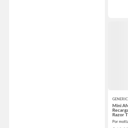
GENERI
Mini Af
Recarga
Razor 
Por motta