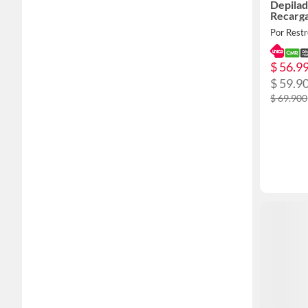
Depilad
Recarg
Por Rest
$ 56.9
$ 59.9
$ 69.900