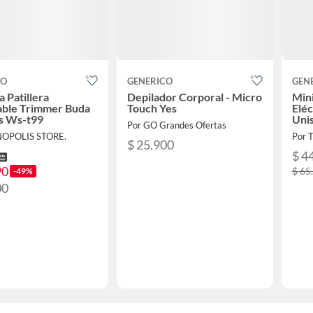
CO
GENERICO
GEN
 Patillera
Depilador Corporal - Micro
Mini
able Trimmer Buda
Touch Yes
Eléc
s Ws-t99
Uni
Por GO Grandes Ofertas
NOPOLIS STORE.
Por 
$ 25.900
$ 4
90
$ 65
-49%
00