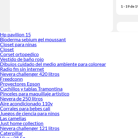
1 - 19 de 
Hp pavilion 15
Bioderma sebium gel moussant
Closet para ninas
Closet
Corset ortopedico
Vestido de baño rojo
Dibujos cuidado del medio ambiente para colorear
Radio fm sin internet
Nevera challenger 420 litros
Freedconn
Proyectores Epson
Cuchillos y tablas Tramontina
Pinceles para maquillaje artistico
Nevera de 250 litros
Aire acondicionado 110v
Corrales para bebes cali
Juegos de ciencia para ninos
Las camelias
Just home collection
Nevera challenger 121 litros
Caterpillar
Vivo y38 5g