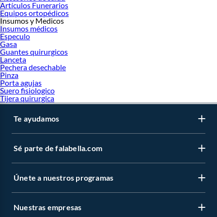
Artículos Funerarios
Equipos ortopédicos
Insumos y Medicos
Insumos médicos
Especulo
Gasa
Guantes quirurgicos
Lanceta
Pechera desechable
Pinza
Porta agujas
Suero fisiologico
Tijera quirurgica
Te ayudamos
Sé parte de falabella.com
Únete a nuestros programas
Nuestras empresas