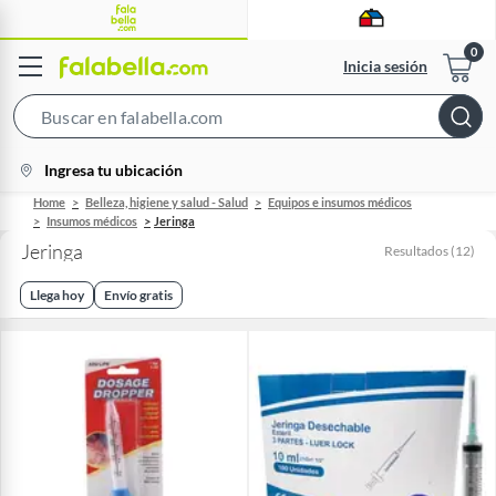
Inicia sesión
Search
Bar
location-
Ingresa tu ubicación
icon
Home
Belleza, higiene y salud - Salud
Equipos e insumos médicos
Insumos médicos
Jeringa
Jeringa
Resultados
(
12
)
Llega hoy
Envío gratis