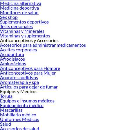
Medicina alternativa
Medicina deportiva
Monitores de salud
Sex shop
Suplementos deportivos
Tests personales
Vitaminas y Minerales
Vitaminas y suplementos
Anticonceptivos y Accesorios
Accesorios para administrar medicamentos
Aceites corporales
Acupuntura
Afrodisiacos
Aminoácidos
Anticonceptivos para Hombre
Anticonceptivos para Mujer
Aparatos auditivos
Aromaterapia y spa
Artículos para dejar de fumar
Equipos y Medicos
Torula
Equipos e insumos médicos
Equipamiento médico
Mascarillas
Mobiliario médico
Uniformes Médicos
Salud
Accesorios de salud