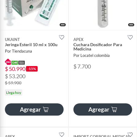
UKAINT
APEX
Jeringa Esteril 10 ml x 100u
Cuchara Dosificador Para
Medicina
Por Tiendacuna
Por Locatel colombia
$ 7.700
$ 50.990
-15%
$ 53.200
$ 59.900
Llega hoy
Agregar
Agregar
APEX
IMPORT CORPORAL MEDICAL