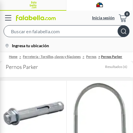
Inicia sesión
Search
Bar
location-
Ingresa tu ubicación
icon
Home
Ferretería - Tornillos, clavos y fijaciones
Pernos
Pernos Parker
Pernos Parker
Resultados
(
6
)