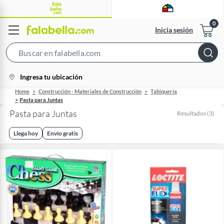
Inicia sesión
Search
Bar
location-
Ingresa tu ubicación
icon
Home
Construcción - Materiales de Construcción
Tabiquería
Pasta para Juntas
Pasta para Juntas
Resultados
(
3
)
Llega hoy
Envío gratis