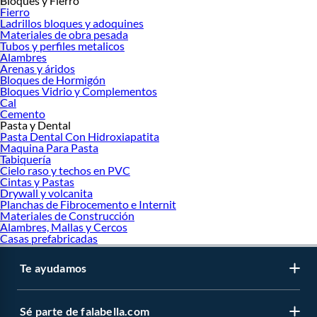
Bloques y Fierro
Fierro
Ladrillos bloques y adoquines
Materiales de obra pesada
Tubos y perfiles metalicos
Alambres
Arenas y áridos
Bloques de Hormigón
Bloques Vidrio y Complementos
Cal
Cemento
Pasta y Dental
Pasta Dental Con Hidroxiapatita
Maquina Para Pasta
Tabiquería
Cielo raso y techos en PVC
Cintas y Pastas
Drywall y volcanita
Planchas de Fibrocemento e Internit
Materiales de Construcción
Alambres, Mallas y Cercos
Casas prefabricadas
Te ayudamos
Sé parte de falabella.com