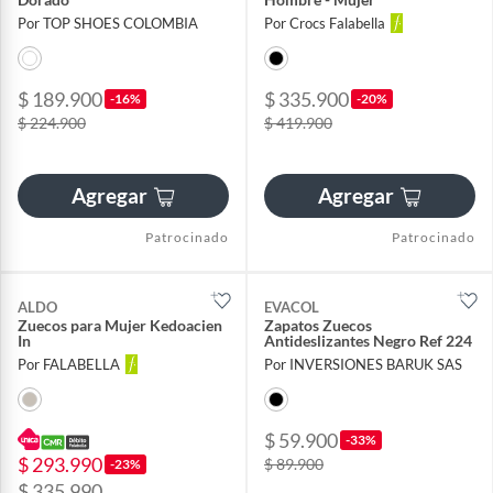
Por TOP SHOES COLOMBIA
Por Crocs Falabella
$ 189.900
$ 335.900
-16%
-20%
$ 224.900
$ 419.900
Agregar
Agregar
Patrocinado
Patrocinado
ALDO
EVACOL
Zuecos para Mujer Kedoacien
Zapatos Zuecos
In
Antideslizantes Negro Ref 224
Por FALABELLA
Por INVERSIONES BARUK SAS
$ 59.900
-33%
$ 293.990
$ 89.900
-23%
$ 335.990