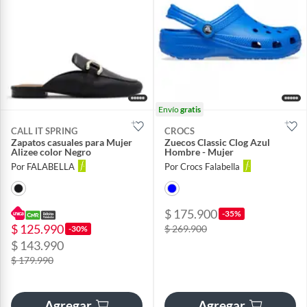
Envío
gratis
CALL IT SPRING
CROCS
Zapatos casuales para Mujer
Zuecos Classic Clog Azul
Alizee color Negro
Hombre - Mujer
Por FALABELLA
Por Crocs Falabella
$ 175.900
-35%
$ 125.990
$ 269.900
-30%
$ 143.990
$ 179.990
Agregar
Agregar