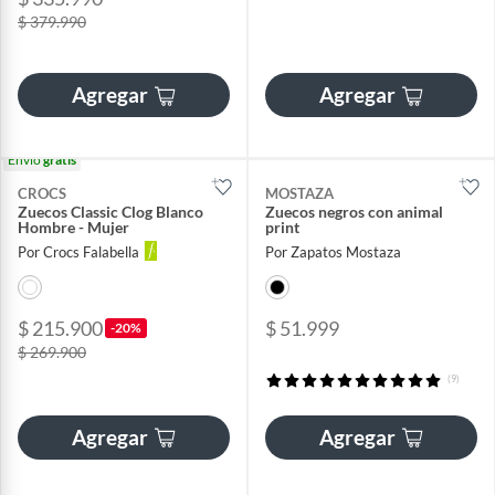
$ 379.990
Agregar
Agregar
Envío
gratis
CROCS
MOSTAZA
Zuecos Classic Clog Blanco
Zuecos negros con animal
Hombre - Mujer
print
Por Crocs Falabella
Por Zapatos Mostaza
$ 215.900
$ 51.999
-20%
$ 269.900
(9)
Agregar
Agregar