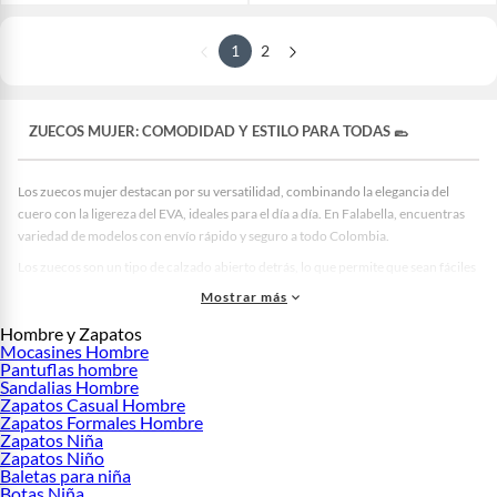
1
2
ZUECOS MUJER: COMODIDAD Y ESTILO PARA TODAS 🥿
Los zuecos mujer destacan por su versatilidad, combinando la elegancia del
cuero con la ligereza del EVA, ideales para el día a día. En Falabella, encuentras
variedad de modelos con envío rápido y seguro a todo Colombia.
Los zuecos son un tipo de calzado abierto detrás, lo que permite que sean fáciles
de poner y quitar, asegurando comodidad y frescura durante todo el día.
Mostrar más
Falabella te ofrece una selección curada de las mejores marcas para garantizar
Hombre y Zapatos
calidad y estilo.
Mocasines Hombre
Por qué son los mejores: Beneficios clave 🏆
Pantuflas hombre
Sandalias Hombre
Destacamos el uso de materiales como el cuero full-grain por su durabilidad y la
Zapatos Casual Hombre
tecnología de absorción de impactos EVA que proporciona una pisada suave.
Zapatos Formales Hombre
Zapatos Niña
Además, muchos modelos incorporan detalles de diseño que permiten la
Zapatos Niño
ventilación, asegurando frescura en climas cálidos.
Baletas para niña
Botas Niña
Tipos y Modelos Disponibles 🛍️