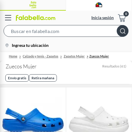
Inicia sesión
Search
Bar
location-
Ingresa tu ubicación
icon
Home
Calzado y tenis - Zapatos
Zapatos Mujer
Zuecos Mujer
Zuecos Mujer
Resultados
(
61
)
Envío gratis
Retira mañana