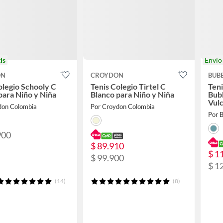
is
Enví
ON
CROYDON
BUB
olegio Schooly C
Tenis Colegio Tirtel C
Teni
para Niño y Niña
Blanco para Niño y Niña
Bub
Vulc
don Colombia
Por Croydon Colombia
Step
Por B
900
$ 89.910
$ 1
$ 99.900
$ 1
(14)
(8)