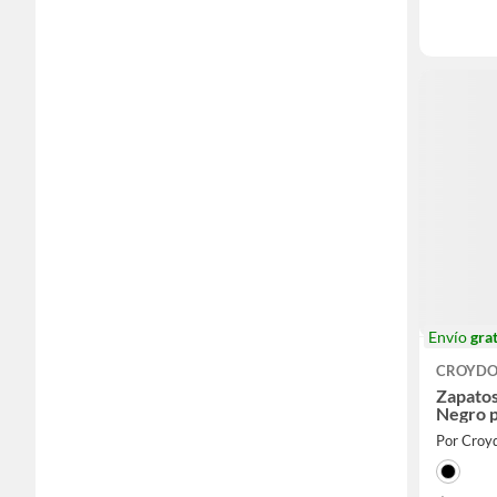
Envío
grat
CROYD
Zapatos
Negro p
Por Croy