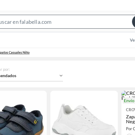
Search
Bar
Ve
patos Casuales Niño
r por
:
endados
Enví
CRO
Zapa
Neg
Por 