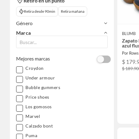
Retiro en un punto
Retira desde 90min
Retira mañana
Género
Marca
BLUMB
Zapato 
azul flu
Por Rows
Mejores marcas
$ 179.
Croydon
$ 189.9
Under armour
Bubble gummers
Price shoes
Los gomosos
Marvel
Calzado bont
Puma