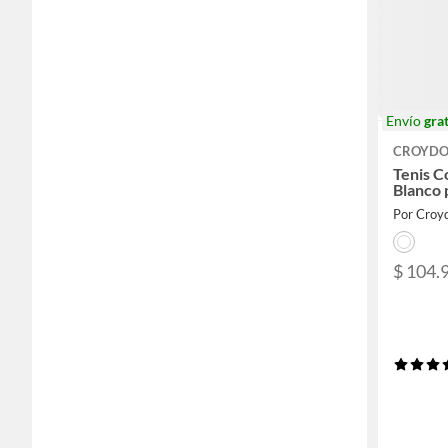
Envío
grat
CROYD
Tenis C
Blanco 
Por Croy
$ 104.