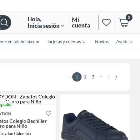
0
Hola
,
Mi
cuenta
Inicia sesión
nde en falabella.com
Tarjetas y cuentas
Novios
Ayuda
...
1
2
3
6
o
gratis
YDON
tos Colegio Bachiller
ro para Niño
Croydon Colombia