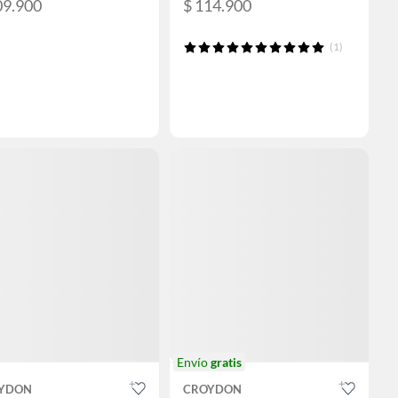
09.900
$ 114.900
(1)
Envío
gratis
YDON
CROYDON