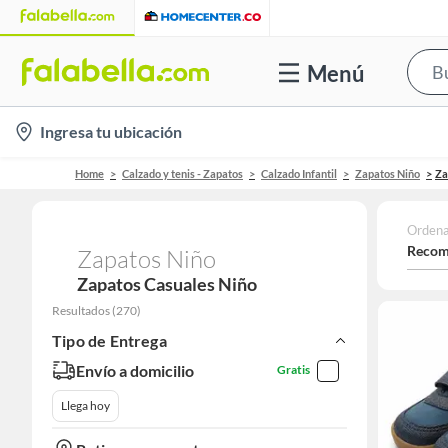
Menú
location-
Ingresa tu ubicación
icon
Home
Calzado y tenis - Zapatos
Calzado Infantil
Zapatos Niño
Za
Ordena
Recom
Zapatos Niño
Zapatos Casuales Niño
Resultados
(
270
)
Tipo de Entrega
Envío a domicilio
Gratis
Llega hoy