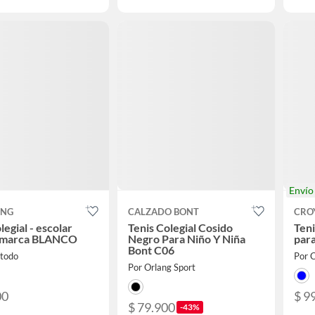
Enví
ING
CALZADO BONT
CRO
legial - escolar
Tenis Colegial Cosido
Teni
 marca BLANCO
Negro Para Niño Y Niña
para
Bont C06
atodo
Por 
Por Orlang Sport
00
$ 9
$ 79.900
-43%