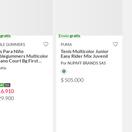
o
gratis
Envío
gratis
BLE GUMMERS
PUMA
s Para Niño
Tenis Multicolor Junior
blegummers Multicolor
Easy Rider Mix Juvenil
ano Court Bg First
Por NUPAFF BRANDS SAS
 Boys 1 +
ata.
$ 505.000
16.910
29.900