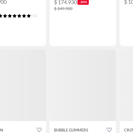
900
$ 1
$ 174.930
-30%
$ 249.900
(1)
ON
BUBBLE GUMMERS
CRO