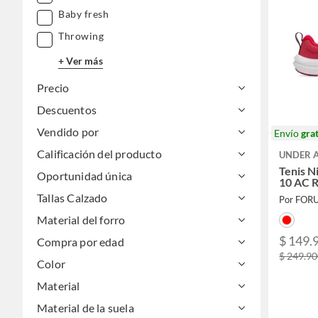
Baby fresh
Throwing
+ Ver más
Precio
Descuentos
Vendido por
Envío
grat
Calificación del producto
UNDER 
Tenis 
Oportunidad única
10 AC R
Tallas Calzado
Por FOR
Material del forro
$ 149.
Compra por edad
$ 249.9
Color
Material
Material de la suela