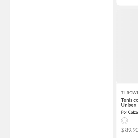
THROW
Tenis co
Unisex
Por Calz
$ 89.9