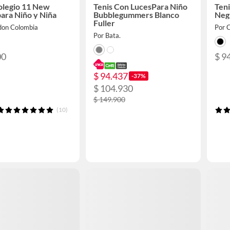
olegio 11 New
Tenis Con LucesPara Niño
Ten
ara Niño y Niña
Bubblegummers Blanco
Negr
Fuller
don Colombia
Por 
Por Bata.
00
$ 9
$ 94.437
-37%
$ 104.930
$ 149.900
(10)