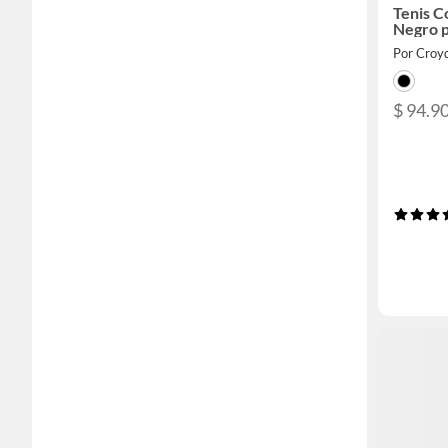
Tenis C
Negro p
Por Croy
$ 94.9