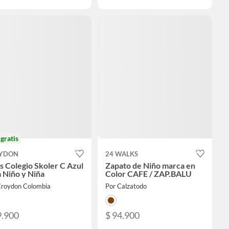
o
gratis
YDON
24 WALKS
s Colegio Skoler C Azul
Zapato de Niño marca en
 Niño y Niña
Color CAFE / ZAP.BALU
Croydon Colombia
Por Calzatodo
9.900
$ 94.900