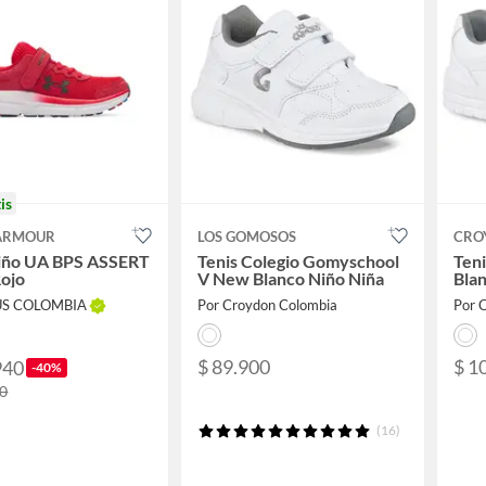
is
ARMOUR
LOS GOMOSOS
CRO
Niño UA BPS ASSERT
Tenis Colegio Gomyschool
Teni
ojo
V New Blanco Niño Niña
Blan
US COLOMBIA
Por Croydon Colombia
Por 
$ 89.900
$ 1
940
-40%
00
(16)