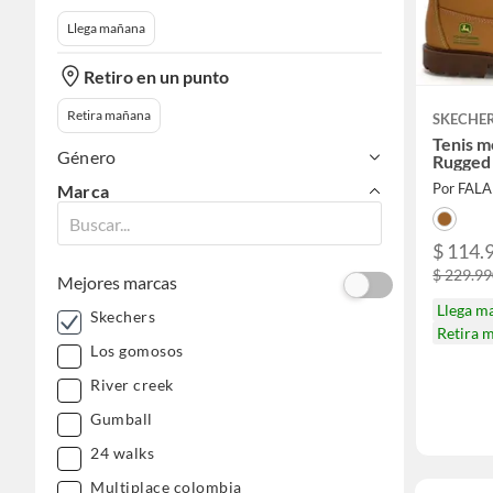
Llega mañana
Retiro en un punto
Retira mañana
SKECHE
Tenis 
Género
Rugged
Por FAL
Marca
$ 114.
$ 229.9
Mejores marcas
Llega m
Skechers
Retira 
Los gomosos
River creek
Gumball
24 walks
Multiplace colombia