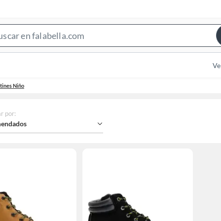
Search
Bar
Ve
tines Niño
r por
:
endados