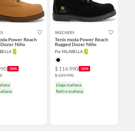
RS
SKECHERS
moda Power Reach
Tenis moda Power Reach
 Dozer Niño
Rugged Dozer Niño
ABELLA
Por FALABELLA
990
$ 114.990
-50%
-50%
90
$ 229.990
añana
Llega mañana
mañana
Retira mañana