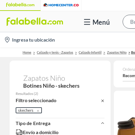
Menú
location-
Ingresa tu ubicación
icon
Home
Calzado y tenis - Zapatos
Calzado Infantil
Zapatos Niño
Bo
Ordena
Recom
Zapatos Niño
Botines Niño - skechers
Resultados
(
2
)
Filtro seleccionado
skechers
Tipo de Entrega
Envío a domicilio