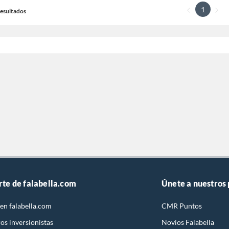
1
 Resultados
rte de falabella.com
Únete a nuestros
en falabella.com
CMR Puntos
os inversionistas
Novios Falabella