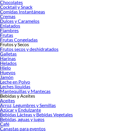
Chocolates
Cocktail y Snack
Comidas Instantáneas
Cremas
Dulces y Caramelos
Enlatados
Fiambres
Frutas
Frutas Congeladas
Frutos y Secos
Frutos secos y deshidratados
Galletas
Harinas
Helados
Hielo
Huevos
Jamón
Leche en Polvo
Leches líquidas
Mantequillas y Mantecas
Bebidas y Aceites
Aceites
Arroz, Legumbres y Semillas
Azúcar y Endulzante
Bebidas Lácteas y Bebidas Vegetales
Bebidas, aguas y jugos
Café
Canastas para eventos