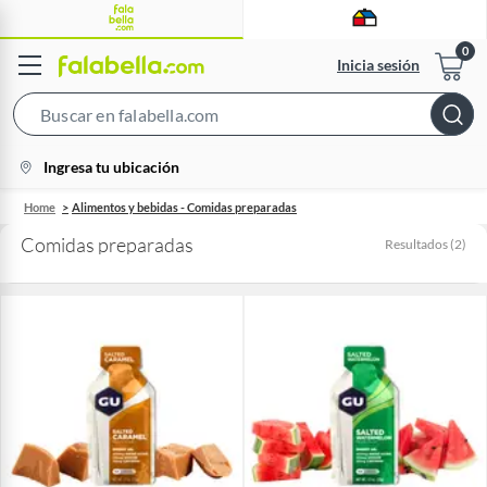
Inicia sesión
Search
Bar
location-
Ingresa tu ubicación
icon
Home
Alimentos y bebidas - Comidas preparadas
Comidas preparadas
Resultados
(
2
)