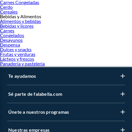
Carnes Congeladas
Cerdo
Cereales
Bebidas y Alimentos
Alimentos y bebidas
Bebidas y licores
Carnes
Congelados
Desayunos
Despensa
Dulces y snacks
Frutas y verduras
Lácteos y frescos
Panadería y pastelería
Te ayudamos
Sé parte de falabella.com
Únete a nuestros programas
Nuestras empresas