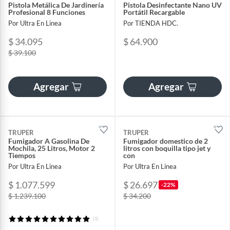
Pistola Metálica De Jardinería
Pistola Desinfectante Nano UV
Profesional 8 Funciones
Portátil Recargable
Por Ultra En Linea
Por TIENDA HDC.
$ 34.095
$ 64.900
$ 39.100
Agregar
Agregar
TRUPER
TRUPER
Fumigador A Gasolina De
Fumigador domestico de 2
Mochila, 25 Litros, Motor 2
litros con boquilla tipo jet y
Tiempos
con
Por Ultra En Linea
Por Ultra En Linea
$ 1.077.599
$ 26.697
-22%
$ 1.239.100
$ 34.200
(1)