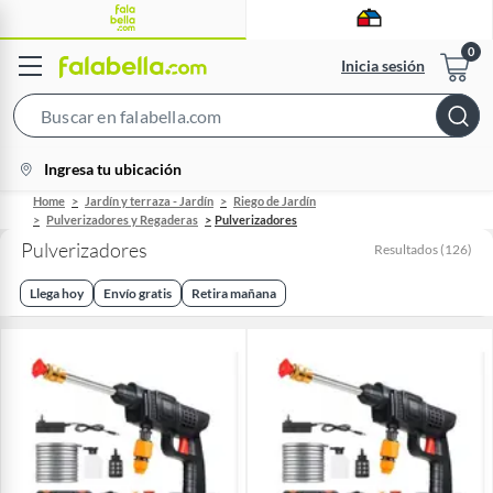
Inicia sesión
Search
Bar
location-
Ingresa tu ubicación
icon
Home
Jardín y terraza - Jardín
Riego de Jardín
Pulverizadores y Regaderas
Pulverizadores
Pulverizadores
Resultados
(
126
)
Llega hoy
Envío gratis
Retira mañana