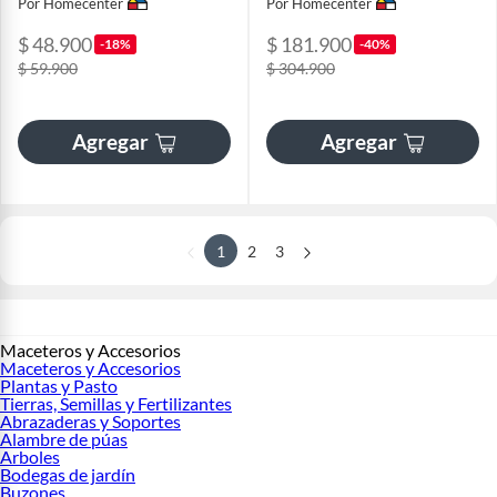
Por Homecenter
Por Homecenter
$ 48.900
$ 181.900
-18%
-40%
$ 59.900
$ 304.900
Agregar
Agregar
1
2
3
Maceteros y Accesorios
Maceteros y Accesorios
Plantas y Pasto
Tierras, Semillas y Fertilizantes
Abrazaderas y Soportes
Alambre de púas
Arboles
Bodegas de jardín
Buzones