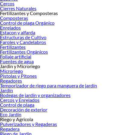
Cercos
Cierres Naturales
Fertilizantes y Composteras
Composteras
Control de plaga Orgánico
Enrejados
Estacon y alfarda
Estructuras de Cultivo
Faroles y Candelabros
Fertilizantes
Fertilizantes Orgánicos
Follaje artificial
Fuentes de agua
Jardin y Microriego
Microriego
Pistolas y Pitones
Regadores
Temporizador de riego para manguera de jardín
Jardín
Bodegas de jardín y organizadores
Cercos y Enrejados
Control de plaga
Decoración de exterior
Eco Jardín
Riego y Agricola
Pulverizadores y Regaderas
Regadera
Riego de Jardín