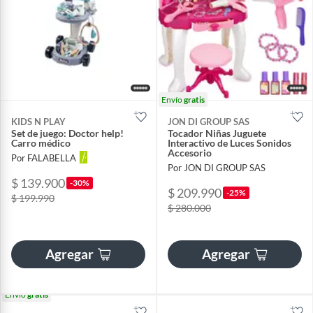
Envío
gratis
KIDS N PLAY
JON DI GROUP SAS
Set de juego: Doctor help!
Tocador Niñas Juguete
Carro médico
Interactivo de Luces Sonidos
Accesorio
Por FALABELLA
Por JON DI GROUP SAS
$ 139.900
-30%
$ 209.990
-25%
$ 199.990
$ 280.000
Agregar
Agregar
Envío
gratis