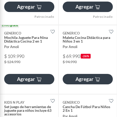
Agregar
Agregar
Patrocinado
Patrocinado
Envío
gratis
GENERICO
GENERICO
Mochila Juguete Para Nina
Maleta Cocina Didáctica para
Didáctica Cocina 2 en 1
Niños 3 en 1
Por Amoli
Por Amoli
$ 109.990
$ 69.990
-26%
$ 124.990
$ 94.990
Agregar
Agregar
KIDS N PLAY
GENERICO
Set juego de herramientas de
Cancha De Fútbol Para Niños
juguete para niños incluye 63
2 En 1
accesorios
Por Amoli