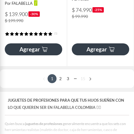
Por FALABELLA
$ 74.990
-25%
$ 139.900
-30%
$ 99.990
$ 199.990
(1)
Agregar
Agregar
...
1
2
3
15
JUGUETES DE PROFESIONES PARA QUE TUS HIJOS SUEÑEN CON
LO QUE QUIEREN SER EN FALABELLA COLOMBIA 👩‍⚕️
Quien busca
juguetes de profesiones
generalmente encuentra que los sets con
herramientas realistas (maletín de doctor, caja de herramientas, casco de