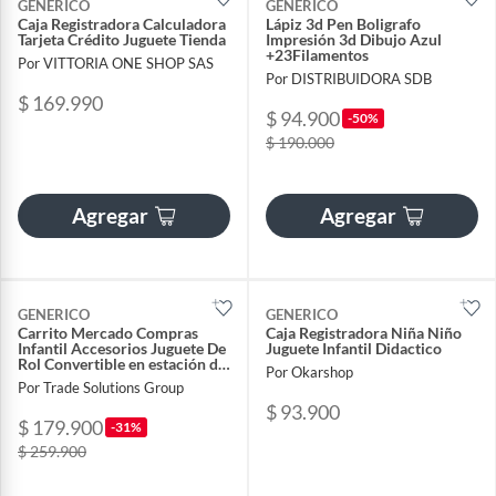
GENERICO
GENERICO
Caja Registradora Calculadora
Lápiz 3d Pen Boligrafo
Tarjeta Crédito Juguete Tienda
Impresión 3d Dibujo Azul
+23Filamentos
Por VITTORIA ONE SHOP SAS
Por DISTRIBUIDORA SDB
$ 169.990
$ 94.900
-50%
$ 190.000
Agregar
Agregar
GENERICO
GENERICO
Carrito Mercado Compras
Caja Registradora Niña Niño
Infantil Accesorios Juguete De
Juguete Infantil Didactico
Rol Convertible en estación de
Por Okarshop
cocina
Por Trade Solutions Group
$ 93.900
$ 179.900
-31%
$ 259.900