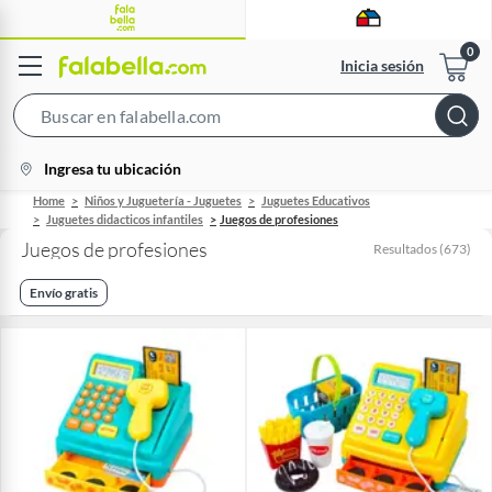
Inicia sesión
Search
Bar
location-
Ingresa tu ubicación
icon
Home
Niños y Juguetería - Juguetes
Juguetes Educativos
Juguetes didacticos infantiles
Juegos de profesiones
Juegos de profesiones
Resultados
(
673
)
Envío gratis