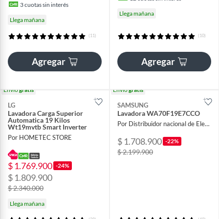
3
cuotas sin interés
Llega mañana
Llega mañana
(11)
(10)
Agregar
Agregar
Envío
gratis
Envío
gratis
LG
SAMSUNG
Lavadora Carga Superior
Lavadora WA70F19E7CCO
Automatica 19 Kilos
Por Distribuidor nacional de Electrodomésticos
Wt19mvtb Smart Inverter
Por HOMETEC STORE
$ 1.708.900
-22%
$ 2.199.900
$ 1.769.900
-24%
$ 1.809.900
$ 2.340.000
Llega mañana