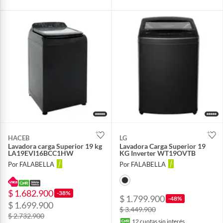
HACEB
LG
Lavadora carga Superior 19 kg
Lavadora Carga Superior 19
LA19EVI16BCC1HW
KG Inverter WT19OVTB
Por FALABELLA
Por FALABELLA
$ 1.682.900
-38%
$ 1.799.900
-48%
$ 1.699.900
$ 3.449.900
$ 2.732.900
12
cuotas sin interés