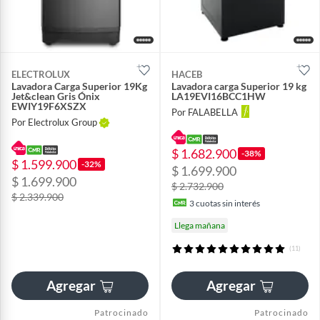
ELECTROLUX
HACEB
Lavadora Carga Superior 19Kg
Lavadora carga Superior 19 kg
Jet&clean Gris Ónix
LA19EVI16BCC1HW
EWIY19F6XSZX
Por FALABELLA
Por Electrolux Group
$ 1.682.900
-38%
$ 1.599.900
-32%
$ 1.699.900
$ 1.699.900
$ 2.732.900
$ 2.339.900
3
cuotas sin interés
Llega mañana
(11)
Agregar
Agregar
Patrocinado
Patrocinado