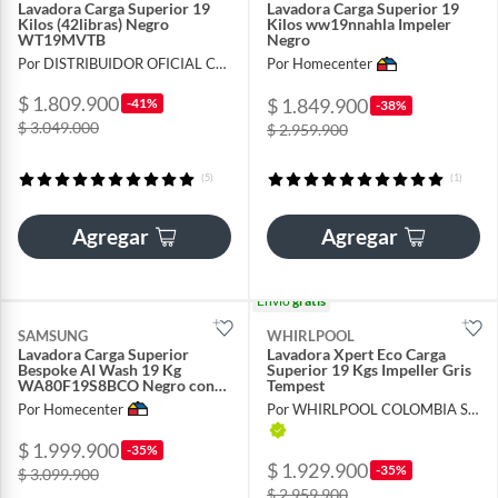
Lavadora Carga Superior 19
Lavadora Carga Superior 19
Kilos (42libras) Negro
Kilos ww19nnahla Impeler
WT19MVTB
Negro
Por DISTRIBUIDOR OFICIAL COLOMBIA
Por Homecenter
$ 1.809.900
$ 1.849.900
-41%
-38%
$ 3.049.000
$ 2.959.900
(5)
(1)
Agregar
Agregar
Envío
gratis
SAMSUNG
WHIRLPOOL
Lavadora Carga Superior
Lavadora Xpert Eco Carga
Bespoke AI Wash 19 Kg
Superior 19 Kgs Impeller Gris
WA80F19S8BCO Negro con
Tempest
Inteligencia Artificial y Wi-Fi
Por Homecenter
Por WHIRLPOOL COLOMBIA S A S
$ 1.999.900
-35%
$ 1.929.900
-35%
$ 3.099.900
$ 2.959.900