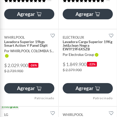
(28)
(48)
Agregar
Agregar
WHIRLPOOL
ELECTROLUX
Lavadora Superior 19kgs
Lavadora Carga Superior 19Kg
Smart Action Y Panel Digit
Jet&clean Negra
EWIY19F6XSZB
Por WHIRLPOOL COLOMBIA S A S
Por Electrolux Group
$ 1.849.900
-22%
$ 2.029.900
-26%
$ 2.379.900
$ 2.739.900
Agregar
Agregar
Patrocinado
Patrocinado
Envío
gratis
LG
WHIRLPOOL