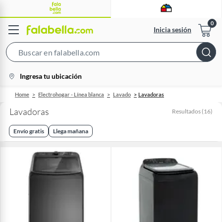
Inicia sesión
Search
Bar
location-
Ingresa tu ubicación
icon
Home
Electrohogar - Línea blanca
Lavado
Lavadoras
Lavadoras
Resultados
(
16
)
Envío gratis
Llega mañana