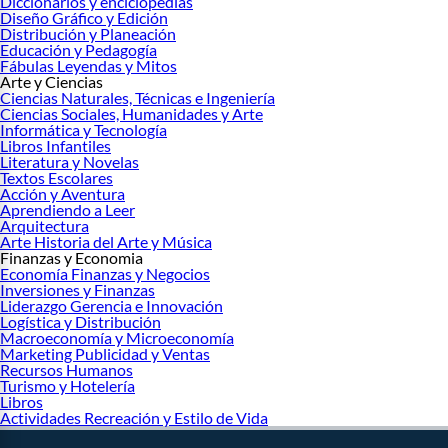
Diccionarios y enciclopedias
Diseño Gráfico y Edición
Distribución y Planeación
Educación y Pedagogía
Fábulas Leyendas y Mitos
Arte y Ciencias
Ciencias Naturales, Técnicas e Ingeniería
Ciencias Sociales, Humanidades y Arte
Informática y Tecnología
Libros Infantiles
Literatura y Novelas
Textos Escolares
Acción y Aventura
Aprendiendo a Leer
Arquitectura
Arte Historia del Arte y Música
Finanzas y Economia
Economía Finanzas y Negocios
Inversiones y Finanzas
Liderazgo Gerencia e Innovación
Logística y Distribución
Macroeconomía y Microeconomía
Marketing Publicidad y Ventas
Recursos Humanos
Turismo y Hotelería
Libros
Actividades Recreación y Estilo de Vida