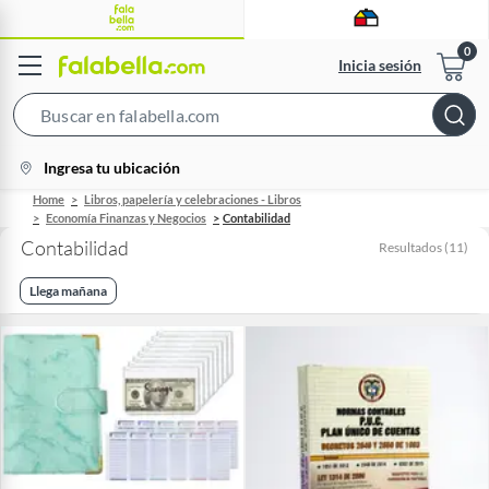
Inicia sesión
Search
Bar
location-
Ingresa tu ubicación
icon
Home
Libros, papelería y celebraciones - Libros
Economía Finanzas y Negocios
Contabilidad
Contabilidad
Resultados
(
11
)
Llega mañana