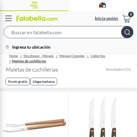
Inicia sesión
Search
Bar
location-
Ingresa tu ubicación
icon
Home
Decohogar - Menaje
Menaje Comedor
Cubiertos
Maletas de cuchillerías
Maletas de cuchillerías
Resultados
(
21
)
Envío gratis
Llega mañana