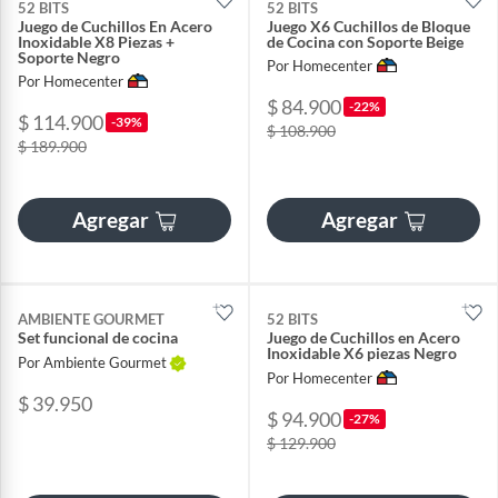
52 BITS
52 BITS
Juego de Cuchillos En Acero
Juego X6 Cuchillos de Bloque
Inoxidable X8 Piezas +
de Cocina con Soporte Beige
Soporte Negro
Por Homecenter
Por Homecenter
$ 84.900
-22%
$ 114.900
-39%
$ 108.900
$ 189.900
Agregar
Agregar
AMBIENTE GOURMET
52 BITS
Set funcional de cocina
Juego de Cuchillos en Acero
Inoxidable X6 piezas Negro
Por Ambiente Gourmet
Por Homecenter
$ 39.950
$ 94.900
-27%
$ 129.900