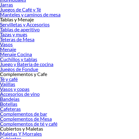
Jarras
Juegos de Café y Té
Manteles y caminos de mesa
Tablas y Menaje
Servilletas y Accesorios
Tablas de aperitivo
Tazas y mugs
Teteras de Mesa
Vasos
Menaje
Menaje Cocina
Cuchillos y tablas
Juego y Bateria de cocina
Juegos de Fondue
Complementos y Cafe
Té y café
Vajillas
Vasos y copas
Accesorios de vino
Bandejas
Botellas
Cafeteras
Complementos de bar
Complementos de Mesa
Complementos de té y café
Cubiertos y Maletas
Maletas Y Morrales
Cubiertos