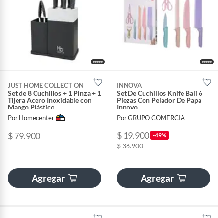
JUST HOME COLLECTION
INNOVA
Set de 8 Cuchillos + 1 Pinza + 1
Set De Cuchillos Knife Bali 6
Tijera Acero Inoxidable con
Piezas Con Pelador De Papa
Mango Plástico
Innovo
Por Homecenter
Por GRUPO COMERCIA
$ 19.900
$ 79.900
-49%
$ 38.900
Agregar
Agregar