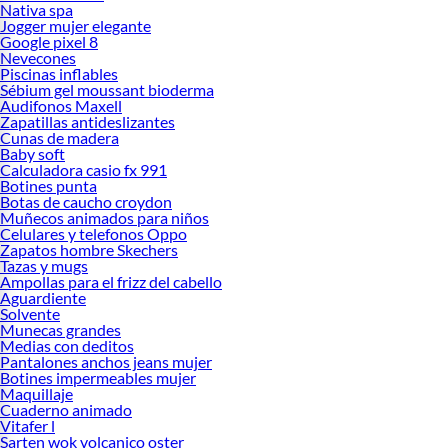
Nativa spa
Jogger mujer elegante
Google pixel 8
Nevecones
Piscinas inflables
Sébium gel moussant bioderma
Audifonos Maxell
Zapatillas antideslizantes
Cunas de madera
Baby soft
Calculadora casio fx 991
Botines punta
Botas de caucho croydon
Muñecos animados para niños
Celulares y telefonos Oppo
Zapatos hombre Skechers
Tazas y mugs
Ampollas para el frizz del cabello
Aguardiente
Solvente
Munecas grandes
Medias con deditos
Pantalones anchos jeans mujer
Botines impermeables mujer
Maquillaje
Cuaderno animado
Vitafer l
Sarten wok volcanico oster