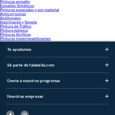
Pinturas esmalte
Esmaltes Sintéticos
Pinturas especiales y por material
Anticorrosivas
Antihongos
Imprimante y Temple
Pintura de Tráfico
Pintura epóxica
Pinturas Acrílicas
Pinturas impermeabilizantes
Te ayudamos
Sé parte de falabella.com
Únete a nuestros programas
Nuestras empresas