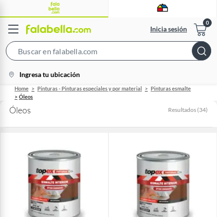
Inicia sesión
Search
Bar
location-
Ingresa tu ubicación
icon
Home
Pinturas - Pinturas especiales y por material
Pinturas esmalte
Óleos
Óleos
Resultados
(
34
)