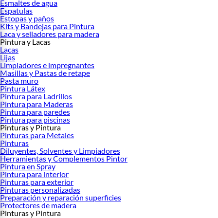
Esmaltes de agua
Espatulas
Estopas y paños
Kits y Bandejas para Pintura
Laca y selladores para madera
Pintura y Lacas
Lacas
Lijas
Limpiadores e impregnantes
Masillas y Pastas de retape
Pasta muro
Pintura Látex
Pintura para Ladrillos
Pintura para Maderas
Pintura para paredes
Pintura para piscinas
Pinturas y Pintura
Pinturas para Metales
Pinturas
Diluyentes, Solventes y Limpiadores
Herramientas y Complementos Pintor
Pintura en Spray
Pintura para interior
Pinturas para exterior
Pinturas personalizadas
Preparación y reparación superficies
Protectores de madera
Pinturas y Pintura