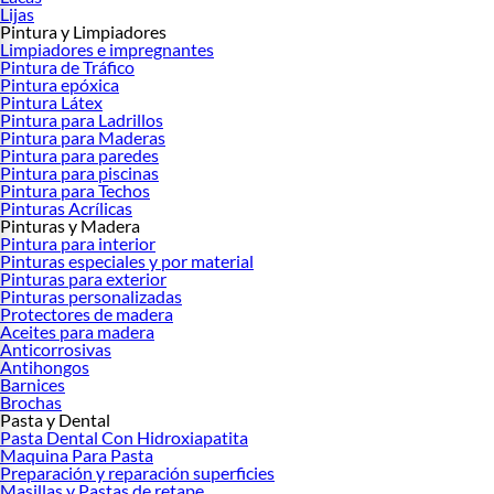
Lijas
Pintura y Limpiadores
Limpiadores e impregnantes
Pintura de Tráfico
Pintura epóxica
Pintura Látex
Pintura para Ladrillos
Pintura para Maderas
Pintura para paredes
Pintura para piscinas
Pintura para Techos
Pinturas Acrílicas
Pinturas y Madera
Pintura para interior
Pinturas especiales y por material
Pinturas para exterior
Pinturas personalizadas
Protectores de madera
Aceites para madera
Anticorrosivas
Antihongos
Barnices
Brochas
Pasta y Dental
Pasta Dental Con Hidroxiapatita
Maquina Para Pasta
Preparación y reparación superficies
Masillas y Pastas de retape