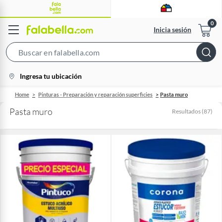
Inicia sesión
Search
Bar
location-
Ingresa tu ubicación
icon
Home
Pinturas - Preparación y reparación superficies
Pasta muro
Pasta muro
Resultados
(
87
)