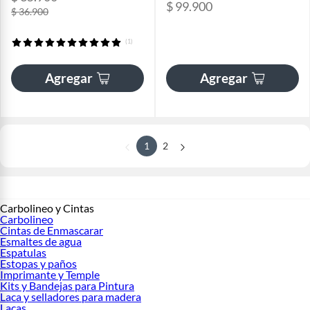
$ 99.900
$ 36.900
(1)
Agregar
Agregar
1
2
Carbolineo y Cintas
Carbolineo
Cintas de Enmascarar
Esmaltes de agua
Espatulas
Estopas y paños
Imprimante y Temple
Kits y Bandejas para Pintura
Laca y selladores para madera
Lacas