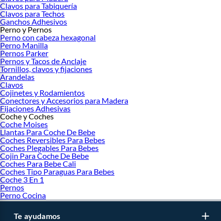
Clavos para Tabiquería
Clavos para Techos
Ganchos Adhesivos
Perno y Pernos
Perno con cabeza hexagonal
Perno Manilla
Pernos Parker
Pernos y Tacos de Anclaje
Tornillos, clavos y fijaciones
Arandelas
Clavos
Cojinetes y Rodamientos
Conectores y Accesorios para Madera
Fijaciones Adhesivas
Coche y Coches
Coche Moises
Llantas Para Coche De Bebe
Coches Reversibles Para Bebes
Coches Plegables Para Bebes
Cojin Para Coche De Bebe
Coches Para Bebe Cali
Coches Tipo Paraguas Para Bebes
Coche 3 En 1
Pernos
Perno Cocina
Te ayudamos