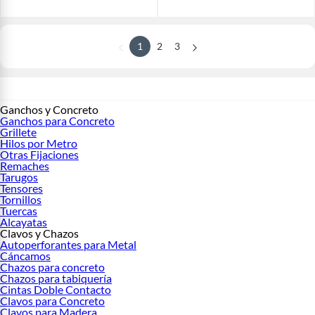
1
2
3
Ganchos y Concreto
Ganchos para Concreto
Grillete
Hilos por Metro
Otras Fijaciones
Remaches
Tarugos
Tensores
Tornillos
Tuercas
Alcayatas
Clavos y Chazos
Autoperforantes para Metal
Cáncamos
Chazos para concreto
Chazos para tabiquería
Cintas Doble Contacto
Clavos para Concreto
Clavos para Madera