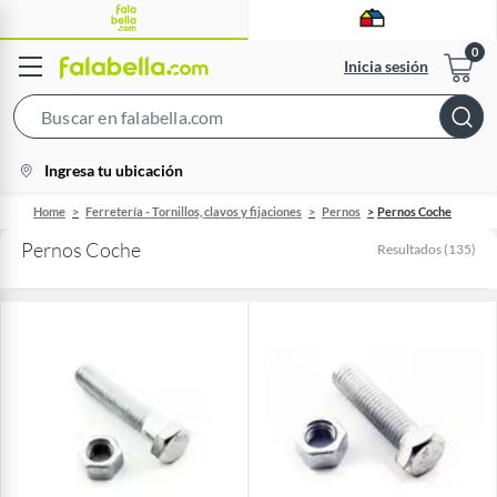
Inicia sesión
Search
Bar
location-
Ingresa tu ubicación
icon
Home
Ferretería - Tornillos, clavos y fijaciones
Pernos
Pernos Coche
Pernos Coche
Resultados
(
135
)