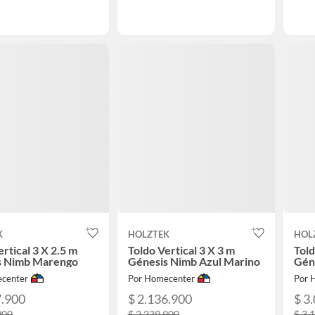
K
HOLZTEK
HOL
ertical 3 X 2.5 m
Toldo Vertical 3 X 3 m
Told
s Nimb Marengo
Génesis Nimb Azul Marino
Gén
center
Por Homecenter
Por 
7.900
$ 2.136.900
$ 3
900
$ 2.239.900
$ 3.