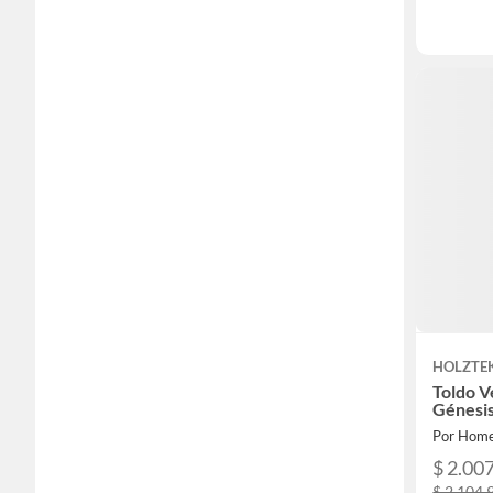
HOLZTE
Toldo V
Génesi
Por Home
$ 2.00
$ 2.104.