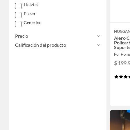
Holztek
Fixser
Generico
HOGGA
Precio
Alero C
Polica
Calificación del producto
Soport
Por Home
$ 199.