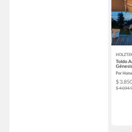
HOLZTE
Toldo A
Génesis
Por Home
$ 3.85
$ 4.034.