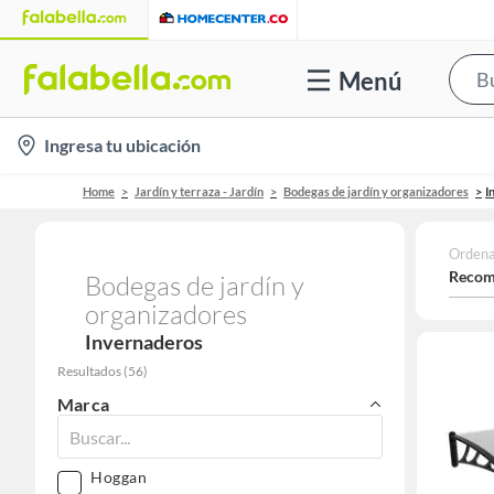
Menú
location-
Ingresa tu ubicación
icon
Home
Jardín y terraza - Jardín
Bodegas de jardín y organizadores
I
Ordena
Recom
Bodegas de jardín y
organizadores
Invernaderos
Resultados
(
56
)
Marca
Hoggan