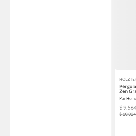
HOLZTE
Pérgola
Zen Gra
Por Home
$ 9.56
$ 10.024