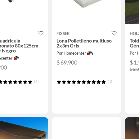
N
FIXSER
HOL
uadricula
Lona Polietileno multiuso
Told
rbonato 80x125cm
2x3m Gris
Gén
e Negro
Por Homecenter
Por 
center
$ 69.900
$ 1
900
$ 2.
(5)
(1)