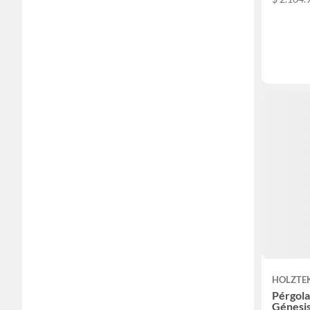
HOLZTE
Pérgola
Génesi