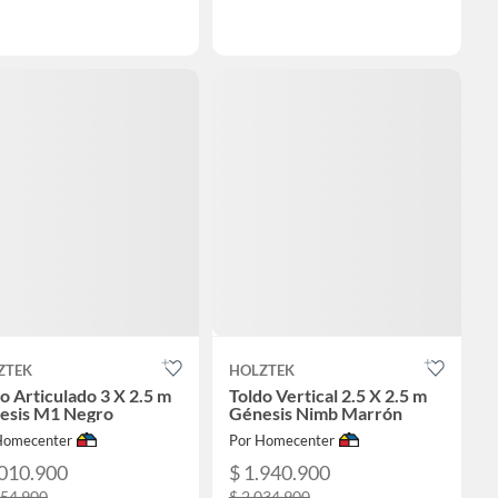
ZTEK
HOLZTEK
o Articulado 3 X 2.5 m
Toldo Vertical 2.5 X 2.5 m
esis M1 Negro
Génesis Nimb Marrón
Homecenter
Por Homecenter
.010.900
$ 1.940.900
154.900
$ 2.034.900