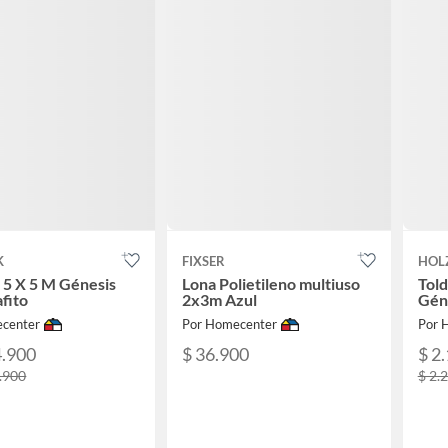
K
FIXSER
HOL
 5 X 5 M Génesis
Lona Polietileno multiuso
Told
fito
2x3m Azul
Gén
center
Por Homecenter
Por 
4.900
$ 36.900
$ 2
.900
$ 2.