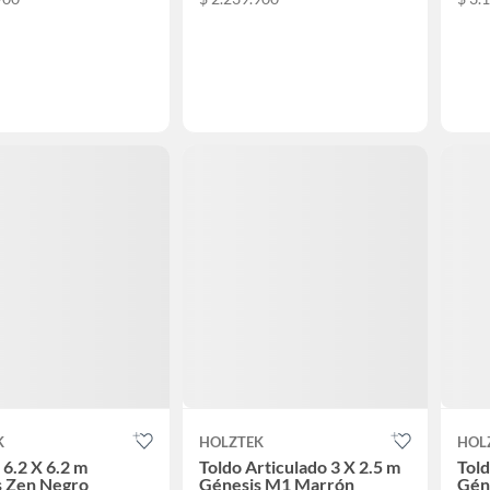
K
HOLZTEK
HOL
 6.2 X 6.2 m
Toldo Articulado 3 X 2.5 m
Told
s Zen Negro
Génesis M1 Marrón
Gén