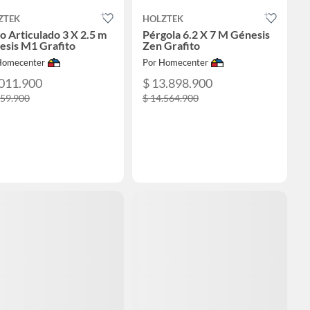
ZTEK
HOLZTEK
o Articulado 3 X 2.5 m
Pérgola 6.2 X 7 M Génesis
esis M1 Grafito
Zen Grafito
Homecenter
Por Homecenter
.011.900
$ 13.898.900
159.900
$ 14.564.900