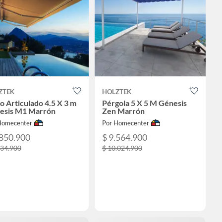
ZTEK
HOLZTEK
o Articulado 4.5 X 3 m
Pérgola 5 X 5 M Génesis
esis M1 Marrón
Zen Marrón
Homecenter
Por Homecenter
.850.900
$ 9.564.900
034.900
$ 10.024.900