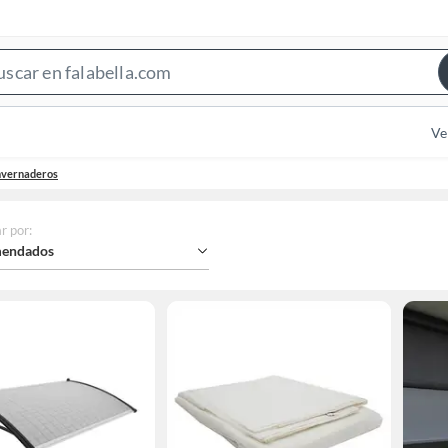
Search
Bar
Ve
nvernaderos
r por
:
endados