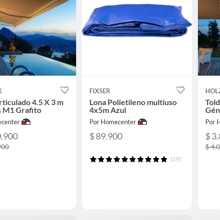
K
FIXSER
HOL
rticulado 4.5 X 3 m
Lona Polietileno multiuso
Told
 M1 Grafito
4x5m Azul
Gén
center
Por Homecenter
Por 
0.900
$ 89.900
$ 3
900
$ 4.
(29)