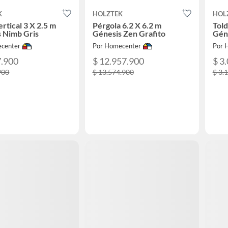
K
HOLZTEK
HOL
ertical 3 X 2.5 m
Pérgola 6.2 X 6.2 m
Told
 Nimb Gris
Génesis Zen Grafito
Gén
center
Por Homecenter
Por 
7.900
$ 12.957.900
$ 3
900
$ 13.574.900
$ 3.