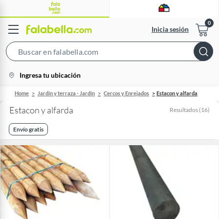
Inicia sesión
Search
Bar
location-
Ingresa tu ubicación
icon
Home
Jardín y terraza - Jardín
Cercos y Enrejados
Estacon y alfarda
Estacon y alfarda
Resultados
(
16
)
Envío gratis