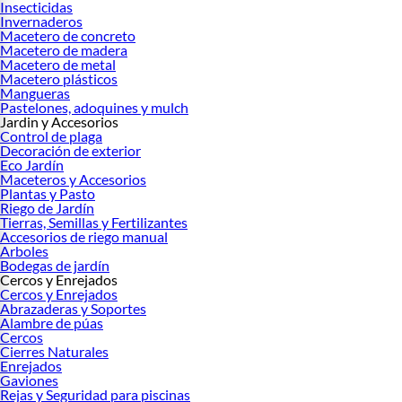
Insecticidas
Invernaderos
Macetero de concreto
Macetero de madera
Macetero de metal
Macetero plásticos
Mangueras
Pastelones, adoquines y mulch
Jardin y Accesorios
Control de plaga
Decoración de exterior
Eco Jardín
Maceteros y Accesorios
Plantas y Pasto
Riego de Jardín
Tierras, Semillas y Fertilizantes
Accesorios de riego manual
Arboles
Bodegas de jardín
Cercos y Enrejados
Cercos y Enrejados
Abrazaderas y Soportes
Alambre de púas
Cercos
Cierres Naturales
Enrejados
Gaviones
Rejas y Seguridad para piscinas