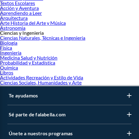
Textos Escolares
Acción y Aventura
Aprendiendo a Leer
Arquitectura
Arte Historia del Arte y Música
Astronomia
Ciencias y Ingenieria
Ciencias Naturales, Técnicas e Ingeniería
Biología
Física
Ingeniería
Medicina Salud y Nutrición
Probabilidad y Estadística
Química
Libros
Actividades Recreación y Estilo de Vida
Ciencias Sociales, Humanidades y Arte
Te ayudamos
Sé parte de falabella.com
Únete a nuestros programas