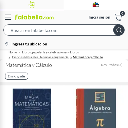
Inicia sesión
Search
Bar
location-
Ingresa tu ubicación
icon
Home
Libros, papelería y celebraciones - Libros
Ciencias Naturales, Técnicas e Ingeniería
Matemática y Cálculo
Matemática y Cálculo
Resultados
(
4
)
Envío gratis