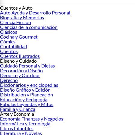
Cuentos y Auto
Auto Ayuda y Desarrollo Personal
Biografía y Memorias
Ciencia Ficción
Ciencias de la comunicación
Clásicos
Cocina y Gourmet
Cómics
Contabilidad
Cuentos
Cuentos Ilustrados
Diseno y Cuidado
Cuidado Personal y Dietas
Decoración y Diseño
Deporte y Outdoor
Derecho
Diccionarios y enciclopedias
Diseño Gráfico y Edición
Distribución y Planeación
Educación y Pedagogía
Fábulas Leyendas y Mitos
Familia y Crianza
Arte y Economia
Economía Finanzas y Negocios
Informática y Tecnología
Libros Infantiles
Literatura y Novelas