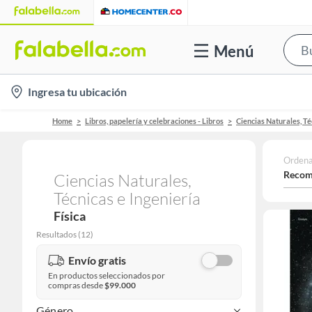
Menú
location-
Ingresa tu ubicación
icon
Home
Libros, papelería y celebraciones - Libros
Ciencias Naturales, Té
Ordena
Recom
Ciencias Naturales,
Técnicas e Ingeniería
Física
Resultados
(
12
)
Envío gratis
En productos seleccionados por
compras desde
$99.000
Género