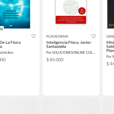
is
PLATAFORMA
GEN
De La Física
Inteligencia Física. Javier
Misi
ca
Santaolalla
Saté
Pla
laUnLibro
Por SOLUCIONESONLINE COLOMBIA SAS
000
$ 84.000
$ 4