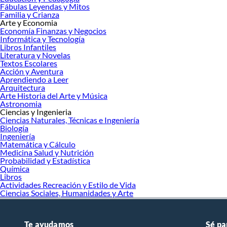
Fábulas Leyendas y Mitos
Familia y Crianza
Arte y Economia
Economía Finanzas y Negocios
Informática y Tecnología
Libros Infantiles
Literatura y Novelas
Textos Escolares
Acción y Aventura
Aprendiendo a Leer
Arquitectura
Arte Historia del Arte y Música
Astronomia
Ciencias y Ingenieria
Ciencias Naturales, Técnicas e Ingeniería
Biología
Ingeniería
Matemática y Cálculo
Medicina Salud y Nutrición
Probabilidad y Estadística
Química
Libros
Actividades Recreación y Estilo de Vida
Ciencias Sociales, Humanidades y Arte
Te ayudamos
Sé pa