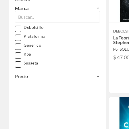
Marca
Debolsillo
DEBOLSI
Plataforma
La Teor
Stephe
Generico
Rba
$ 47.0
Susaeta
Precio