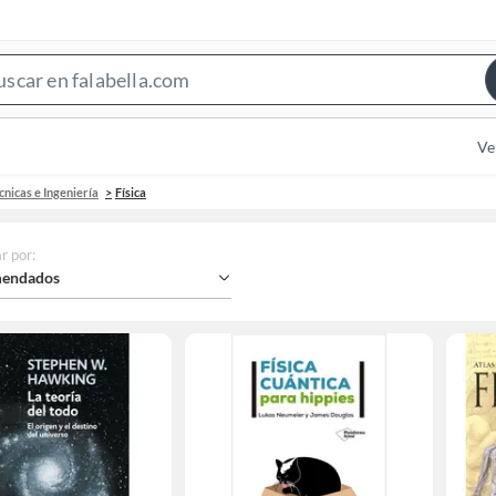
Search
Bar
Ve
cnicas e Ingeniería
Física
r por
:
endados