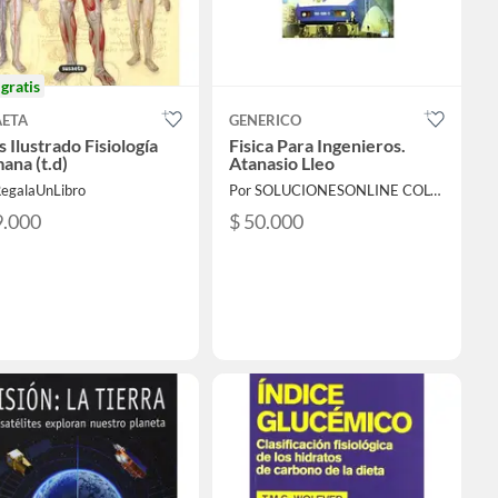
o
gratis
AETA
GENERICO
s Ilustrado Fisiología
Fisica Para Ingenieros.
ana (t.d)
Atanasio Lleo
RegalaUnLibro
Por SOLUCIONESONLINE COLOMBIA SAS
9.000
$ 50.000