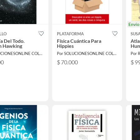
Enví
LLO
PLATAFORMA
SUS
ía Del Todo.
Física Cuántica Para
Atla
n Hawking
Hippies
Hum
Por SOLUCIONESONLINE COLOMBIA SAS
Por SOLUCIONESONLINE COLOMBIA SAS
Por 
00
$ 70.000
$ 9