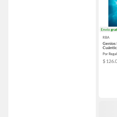
Envío
grat
RBA
Genios 
Cuánti
Por Rega
$ 126.