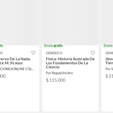
is
Envío
gratis
Enví
CO
GENERICO
GEN
erso De La Nada.
Fisica: Historia Ilustrada De
Ahor
ce M. Krauss
Los Fundamentos De La
Tie
Ciencia
Por SOLUCIONESONLINE COLOMBIA SAS
Por RegalaUnLibro
000
$ 2
$ 115.000