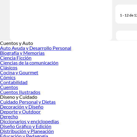
1 - 12 de 
Cuentos y Auto
Auto Ayuda y Desarrollo Personal
Biografía y Memorias
Ciencia Ficción
Ciencias de la comunicación
Clásicos
Cocina y Gourmet
Cómics
Contabilidad
Cuentos
Cuentos Ilustrados
Diseno y Cuidado
Cuidado Personal y Dietas
Decoración y Diseño
Deporte y Outdoor
Derecho
Diccionarios y enciclopedias
Diseño Gráfico y Edición
Distribución y Planeación
Educación y Pedagogía