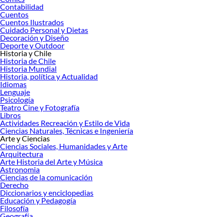
Contabilidad
Cuentos
Cuentos Ilustrados
Cuidado Personal y Dietas
Decoración y Diseño
Deporte y Outdoor
Historia y Chile
Historia de Chile
Historia Mundial
Historia, política y Actualidad
Idiomas
Lenguaje
Psicología
Teatro Cine y Fotografía
Libros
Actividades Recreación y Estilo de Vida
Ciencias Naturales, Técnicas e Ingeniería
Arte y Ciencias
Ciencias Sociales, Humanidades y Arte
Arquitectura
Arte Historia del Arte y Música
Astronomia
Ciencias de la comunicación
Derecho
Diccionarios y enciclopedias
Educación y Pedagogía
Filosofía
Geografía