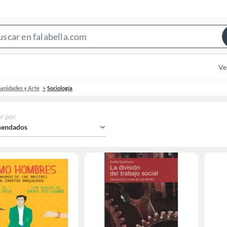
Search
Bar
Ve
manidades y Arte
Sociología
r por
:
endados