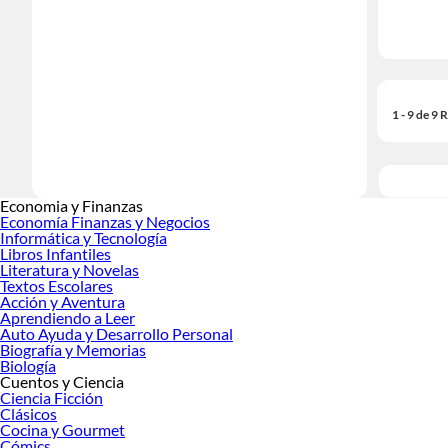
1 - 9 de 9
Economia y Finanzas
Economía Finanzas y Negocios
Informática y Tecnología
Libros Infantiles
Literatura y Novelas
Textos Escolares
Acción y Aventura
Aprendiendo a Leer
Auto Ayuda y Desarrollo Personal
Biografía y Memorias
Biología
Cuentos y Ciencia
Ciencia Ficción
Clásicos
Cocina y Gourmet
Cómics