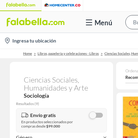
Menú
location-
Ingresa tu ubicación
icon
Home
Libros, papelería y celebraciones - Libros
Ciencias Sociales, Hu
Ordena
Recom
Ciencias Sociales,
Humanidades y Arte
Sociología
Resultados
(
9
)
Envío gratis
En productos seleccionados por
compras desde
$99.000
Género