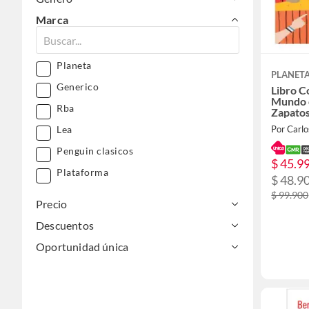
Marca
Planeta
PLANET
Generico
Libro 
Mundo d
Rba
Zapatos
Lea
Por Carl
Penguin clasicos
$ 45.9
Plataforma
$ 48.9
$ 99.900
Precio
Descuentos
Oportunidad única