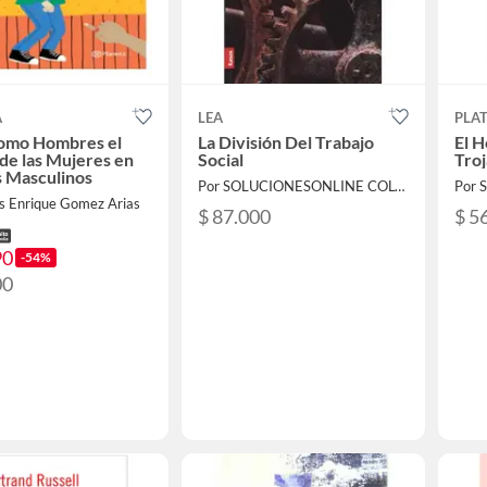
A
LEA
PLA
Como Hombres el
La División Del Trabajo
El H
e las Mujeres en
Social
Tro
 Masculinos
Por SOLUCIONESONLINE COLOMBIA SAS
os Enrique Gomez Arias
$ 87.000
$ 5
90
-54%
00