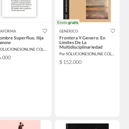
Envío
gratis
TAFORMA
GENERICO
ombre Superfluo. Ilija
Frontera Y Genero: En
janow
Limites De La
Multidisciplinariedad
Por SOLUCIONESONLINE COLOMBIA SAS
Por SOLUCIONESONLINE COLOMBIA SAS
6.000
$ 152.000