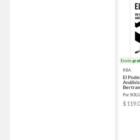
Envío
grat
RBA
El Pode
Análisis
Bertra
$ 119.