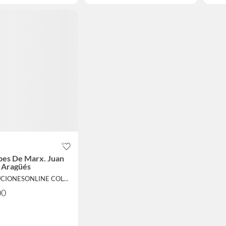
bes De Marx. Juan
 Aragüés
Por SOLUCIONESONLINE COLOMBIA SAS
00