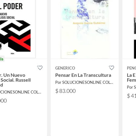
is
GENERICO
PEN
r. Un Nuevo
Pensar En La Transcultura
La E
 Social. Russell
Feme
Por SOLUCIONESONLINE COLOMBIA SAS
nd
$ 83.000
Por SOLUCIONESONLINE COLOMBIA SAS
$ 4
000