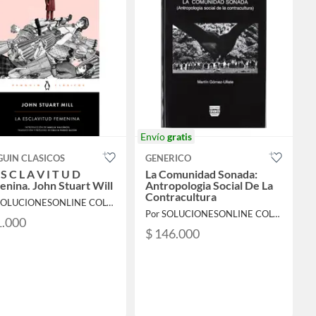
Envío
gratis
GUIN CLASICOS
GENERICO
 S C L A V I T U D
La Comunidad Sonada:
nina. John Stuart Will
Antropologia Social De La
Contracultura
Por SOLUCIONESONLINE COLOMBIA SAS
Por SOLUCIONESONLINE COLOMBIA SAS
1.000
$ 146.000