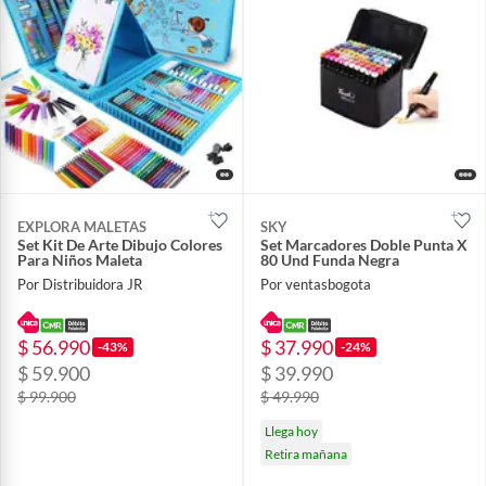
EXPLORA MALETAS
SKY
Set Kit De Arte Dibujo Colores
Set Marcadores Doble Punta X
Para Niños Maleta
80 Und Funda Negra
Por Distribuidora JR
Por ventasbogota
$ 56.990
$ 37.990
-43%
-24%
$ 59.900
$ 39.990
$ 99.900
$ 49.990
Llega hoy
Retira mañana