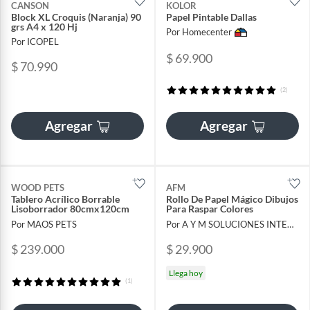
CANSON
KOLOR
Block XL Croquis (Naranja) 90
Papel Pintable Dallas
grs A4 x 120 Hj
Por Homecenter
Por ICOPEL
$ 69.900
$ 70.990
(2)
Agregar
Agregar
WOOD PETS
AFM
Tablero Acrílico Borrable
Rollo De Papel Mágico Dibujos
Lisoborrador 80cmx120cm
Para Raspar Colores
Por MAOS PETS
Por A Y M SOLUCIONES INTEGRALES SAS
$ 239.000
$ 29.900
Llega hoy
(1)