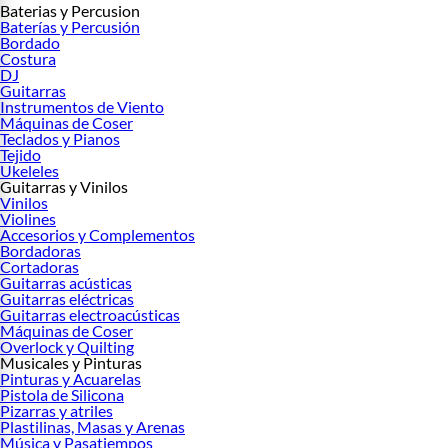
Baterias y Percusion
Baterías y Percusión
Bordado
Costura
DJ
Guitarras
Instrumentos de Viento
Máquinas de Coser
Teclados y Pianos
Tejido
Ukeleles
Guitarras y Vinilos
Vinilos
Violines
Accesorios y Complementos
Bordadoras
Cortadoras
Guitarras acústicas
Guitarras eléctricas
Guitarras electroacústicas
Máquinas de Coser
Overlock y Quilting
Musicales y Pinturas
Pinturas y Acuarelas
Pistola de Silicona
Pizarras y atriles
Plastilinas, Masas y Arenas
Música y Pasatiempos