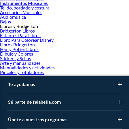
Instrumentos Musicales
Tejido, bordado y costura
Accesorios Musicales
Audiomusica
Bajos
Libros y Bridgerton
Bridgerton Libros
Estantes Para Libros
Libro Para Colorear Disney
Libros Bridgerton
Harry Potter Libros
Dibujo y Colores
Stickers y Sellos
Arte y manualidades
Manualidades y actividades
Pinceles y rotuladores
Te ayudamos
Sé parte de falabella.com
Únete a nuestros programas