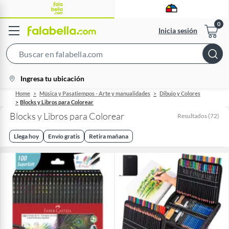
Inicia sesión
Search
Bar
location-
Ingresa tu ubicación
icon
Home
Música y Pasatiempos - Arte y manualidades
Dibujo y Colores
Blocks y Libros para Colorear
Blocks y Libros para Colorear
Resultados
(
72
)
Llega hoy
Envío gratis
Retira mañana