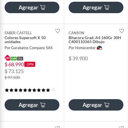
Agregar
Agregar
FABER CASTELL
CANSON
Colores Supersoft X 50
Bitacora Grad. A4 160Gr 30H
unidades
C400110365 Dibujo
Por Garabatos Company SAS
Por Homecenter
$ 39.900
$ 68.990
-29%
$ 73.125
$ 97.500
(1)
Agregar
Agregar