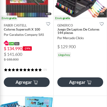
Envío
gratis
Envío
gratis
FABER CASTELL
GENERICO
Colores Supersoft X 100
Juego De Lapices De Colores
144 piezas
Por Garabatos Company SAS
Por Mercado Clicks
$ 129.900
$ 134.990
-29%
$ 141.600
Llega hoy
$ 188.800
(21)
Agregar
Agregar