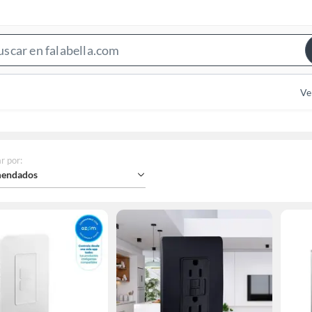
Search
Bar
Ve
r por
:
endados