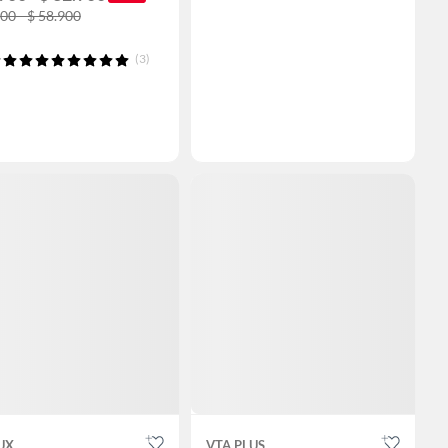
900 - $ 58.900
(3)
UX
VTA PLUS