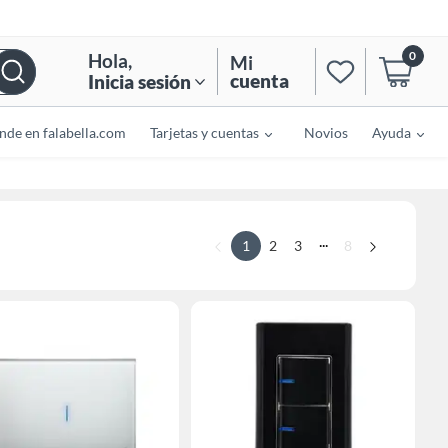
0
Hola
,
Mi
cuenta
Inicia sesión
nde en falabella.com
Tarjetas y cuentas
Novios
Ayuda
...
1
2
3
8