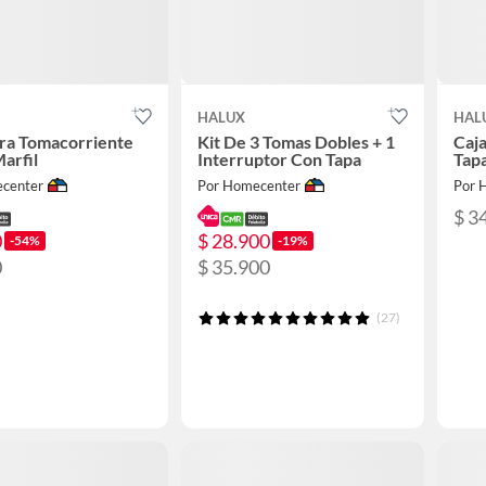
HALUX
HAL
ra Tomacorriente
Kit De 3 Tomas Dobles + 1
Caj
arfil
Interruptor Con Tapa
Tap
center
Por Homecenter
Por 
$ 3
0
$ 28.900
-54%
-19%
0
$ 35.900
(27)