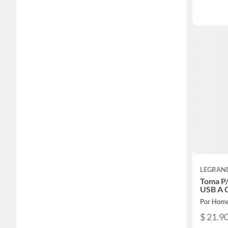
LEGRAN
Toma P
USB A 
Por Home
$ 21.90