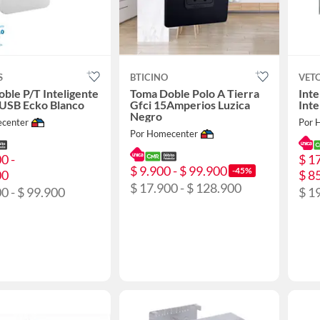
S
BTICINO
VET
ble P/T Inteligente
Toma Doble Polo A Tierra
Int
 USB Ecko Blanco
Gfci 15Amperios Luzica
Inte
Negro
center
Por 
Por Homecenter
0 -
$ 1
$ 9.900 - $ 99.900
-45%
00
$ 8
$ 17.900 - $ 128.900
0 - $ 99.900
$ 1