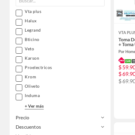
Vta plus
Halux
Legrand
VTA PLU
Toma Do
Bticino
+ Toma
Veto
Por Home
Karson
$ 59.90
Proelectricos
$ 69.9
Krom
$ 69.90
Oliveto
Induma
+ Ver más
Precio
Descuentos