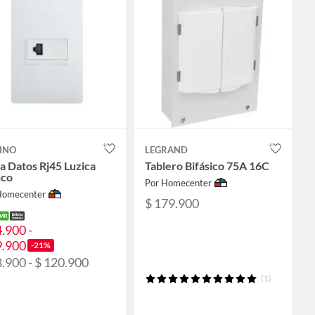
INO
LEGRAND
 Datos Rj45 Luzica
Tablero Bifásico 75A 16C
nco
Por Homecenter
Homecenter
$ 179.900
4.900 -
9.900
-21%
8.900 - $ 120.900
(1)