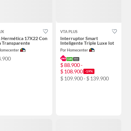
UX
VTA PLUS
a Hermética 17X22 Con
Interruptor Smart
a Transparente
Inteligente Triple Luxe Iot
Homecenter
Por Homecenter
4.900
$ 88.900 -
$ 108.900
-19%
$ 109.900 - $ 139.900