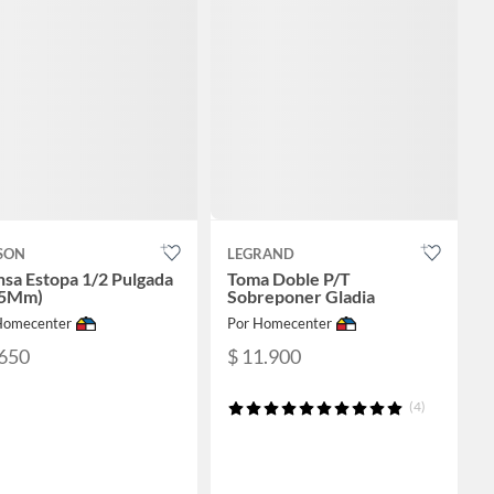
SON
LEGRAND
sa Estopa 1/2 Pulgada
Toma Doble P/T
.5Mm)
Sobreponer Gladia
Homecenter
Por Homecenter
.650
$ 11.900
(4)