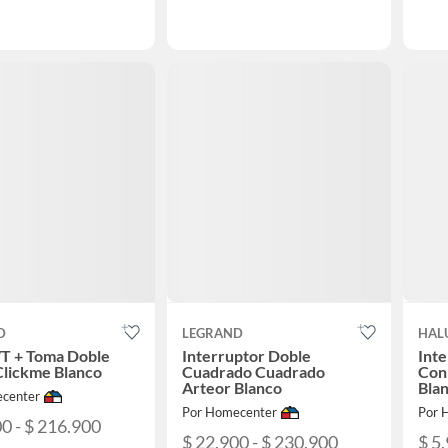
D
LEGRAND
HAL
/T + Toma Doble
Interruptor Doble
Inte
Clickme Blanco
Cuadrado Cuadrado
Con
Arteor Blanco
Bla
center
Por Homecenter
Por 
0 - $ 216.900
$ 22.900 - $ 230.900
$ 5.