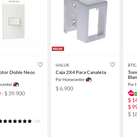
HALUX
BTIC
ptor Doble Neos
Caja 2X4 Para Canaleta
Toma
Bla
Por Homecenter
center
Por 
$ 6.900
 - $ 39.900
$ 1
$ 9
$ 1
(14)