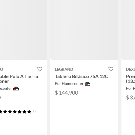
CO
LEGRAND
DEX
ble Polo A Tierra
Tablero Bifásico 75A 12C
Pren
oner
(13
Por Homecenter
center
Por 
$ 144.900
0
$ 3
(9)