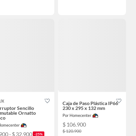
UX
Caja de Paso Plástica IP66
rruptor Sencillo
230 x 295 x 132 mm
mutable Ornatto
Por Homecenter
nco
$ 106.900
Homecenter
$ 120.900
900 - $ 32.900
-25%