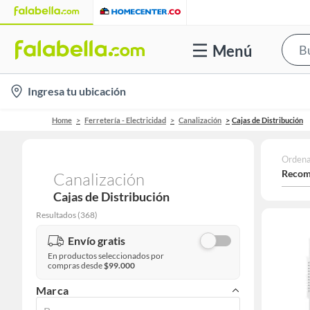
Menú
location-
Ingresa tu ubicación
icon
Home
Ferretería - Electricidad
Canalización
Cajas de Distribución
Ordena
Recom
Canalización
Cajas de Distribución
Resultados
(
368
)
Envío gratis
En productos seleccionados por
compras desde
$99.000
Marca