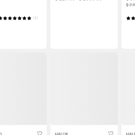
$ 7.
(1)
D
HALUX
HAL