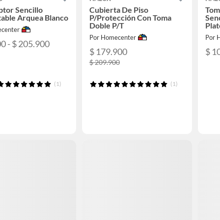
ptor Sencillo
Cubierta De Piso
Toma
able Arquea Blanco
P/Protección Con Toma
Sen
Doble P/T
Pla
center
Por Homecenter
Por 
0 - $ 205.900
$ 179.900
$ 1
$ 209.900
(1)
(1)