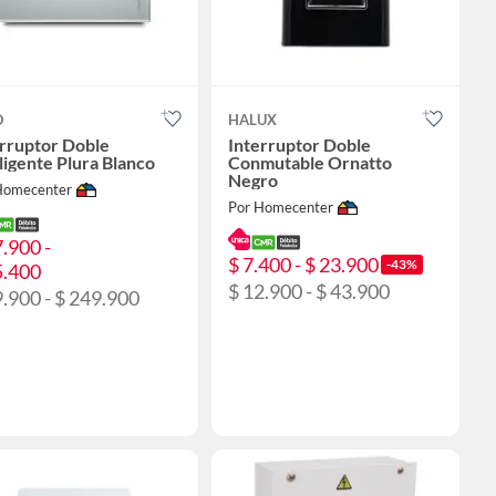
O
HALUX
erruptor Doble
Interruptor Doble
ligente Plura Blanco
Conmutable Ornatto
Negro
Homecenter
Por Homecenter
7.900 -
$ 7.400 - $ 23.900
-43%
5.400
$ 12.900 - $ 43.900
9.900 - $ 249.900