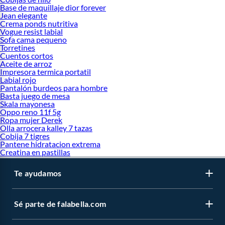
Base de maquillaje dior forever
Jean elegante
Crema ponds nutritiva
Vogue resist labial
Sofa cama pequeno
Torretines
Cuentos cortos
Aceite de arroz
Impresora termica portatil
Labial rojo
Pantalón burdeos para hombre
Basta juego de mesa
Skala mayonesa
Oppo reno 11f 5g
Ropa mujer Derek
Olla arrocera kalley 7 tazas
Cobija 7 tigres
Pantene hidratacion extrema
Creatina en pastillas
Te ayudamos
Sé parte de falabella.com