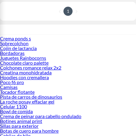
1
Crema ponds s
Sobrecolchon
Cojin de lactancia
Bordadoras
Juguetes Rainbocorns
Chocolate claro palette
Colchones romance relax 2x2
Creatina monohidratada
Hoodies con cremallera
Poco f6 pro
Camisas
Tocador flotante
Pista de carros de dinosaurios
La roche posay effaclar gel
Celular 1100
Bowl de comida
Crema de peinar para cabello ondulado
Botines animal print
Sillas para exterior
Botas de cuero para hombre
Cobijas de hilo