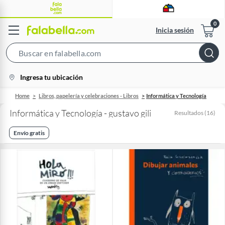
Inicia sesión
Search
Bar
location-
Ingresa tu ubicación
icon
Home
Libros, papelería y celebraciones - Libros
Informática y Tecnología
Informática y Tecnología - gustavo gili
Resultados
(
16
)
Envío gratis