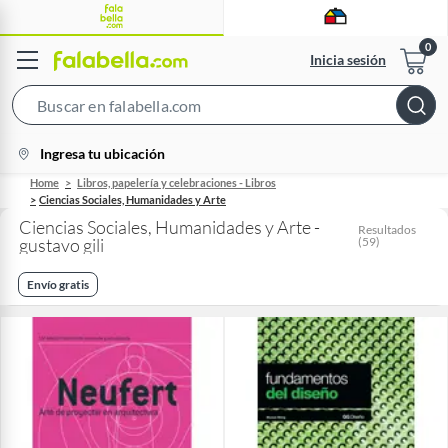
Inicia sesión
Search
Bar
location-
Ingresa tu ubicación
icon
Home
Libros, papelería y celebraciones - Libros
Ciencias Sociales, Humanidades y Arte
Ciencias Sociales, Humanidades y Arte -
Resultados
gustavo gili
(
59
)
Envío gratis