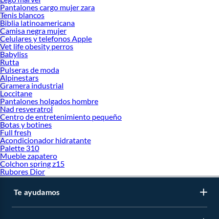
Pantalones cargo mujer zara
Tenis blancos
Biblia latinoamericana
Camisa negra mujer
Celulares y telefonos Apple
Vet life obesity perros
Babyliss
Rutta
Pulseras de moda
Alpinestars
Gramera industrial
Loccitane
Pantalones holgados hombre
Nad resveratrol
Centro de entretenimiento pequeño
Botas y botines
Full fresh
Acondicionador hidratante
Palette 310
Mueble zapatero
Colchon spring z15
Rubores Dior
Te ayudamos