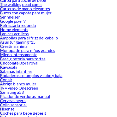
Carpa para coche de bebe
The walking dead comic
Carteras de mano elegantes
Buzos con capota para mujer
Sennheiser
Google pixel 9
Refractaria redonda
Home elements
Lapices acrilicos
Ampollas para el frizz del cabello
Asus tuf gaming f15
Creatina animal
Monopatin para niños grandes
Miedo intensamente
Base giratoria para tortas
Chocolate igora royal
Kawasaki
Sabanas infantiles
Rodaderos columpios y sube y baja
Conair
Abrigo blanco mujer
Tv y video Onescreen
Samsung a53
Picador de verduras manual
Cerveza negra
Cojin sensorial
Hisense
Coches para bebe Bebesit