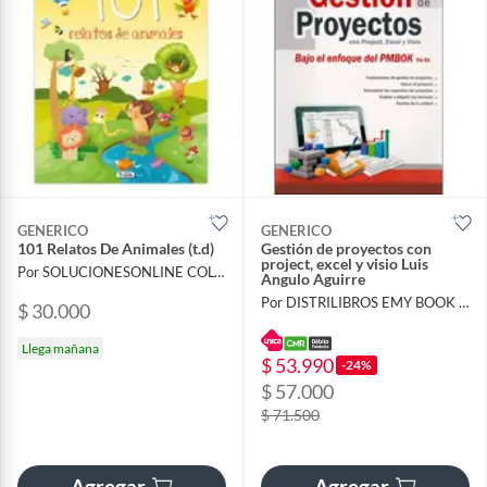
GENERICO
GENERICO
101 Relatos De Animales (t.d)
Gestión de proyectos con
project, excel y visio Luis
Por SOLUCIONESONLINE COLOMBIA SAS
Angulo Aguirre
Por DISTRILIBROS EMY BOOK SAS
$ 30.000
Llega mañana
$ 53.990
-24%
$ 57.000
$ 71.500
Agregar
Agregar