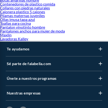
Botas amarillas hombre
Contenedores de plastico comida
Collares con piedras naturales
Cajonera plastico 5 cajones
Pijamas maternas juveniles
Ollas imusa tapa azul
Toallas para cocina
Pantalon vinotinto hombre
Pantalones anchos para mujer de moda
Maxlin
Lavadoras Kalley
Te ayudamos
Sé parte de falabella.com
Únete a nuestros programas
Nuestras empresas