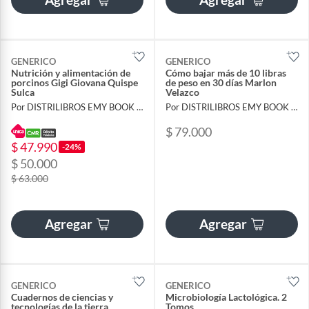
GENERICO
GENERICO
Nutrición y alimentación de
Cómo bajar más de 10 libras
porcinos Gigi Giovana Quispe
de peso en 30 días Marlon
Sulca
Velazco
Por DISTRILIBROS EMY BOOK SAS
Por DISTRILIBROS EMY BOOK SAS
$ 79.000
$ 47.990
-24%
$ 50.000
$ 63.000
Agregar
Agregar
GENERICO
GENERICO
Cuadernos de ciencias y
Microbiología Lactológica. 2
tecnologías de la tierra
Tomos