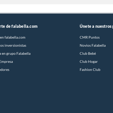
rte de falabella.com
Únete a nuestros
en falabella.com
CMR Puntos
os inversionistas
Novios Falabella
a en grupo Falabella
Club Bebé
 Empresa
Club Hogar
edores
Fashion Club