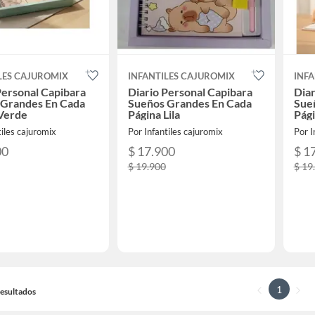
LES CAJUROMIX
INFANTILES CAJUROMIX
INF
Personal Capibara
Diario Personal Capibara
Diar
 Grandes En Cada
Sueños Grandes En Cada
Sue
 Verde
Página Lila
Pági
tiles cajuromix
Por Infantiles cajuromix
Por I
00
$ 17.900
$ 1
$ 19.900
$ 19
1
 Resultados