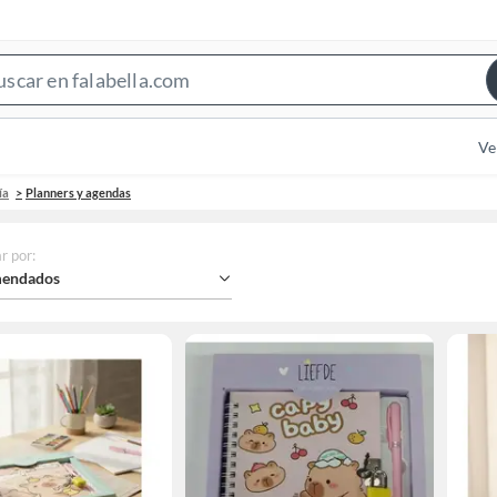
Search
Bar
Ve
ía
Planners y agendas
r por
:
endados