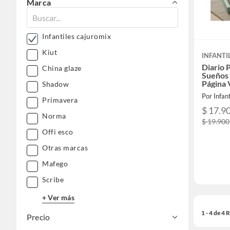
Marca
Infantiles cajuromix
Kiut
INFANTI
Diario 
China glaze
Sueños
Página
Shadow
Por Infan
Primavera
$ 17.9
Norma
$ 19.900
Offi esco
Otras marcas
Mafego
Scribe
+ Ver más
1 - 4 de 4
Precio