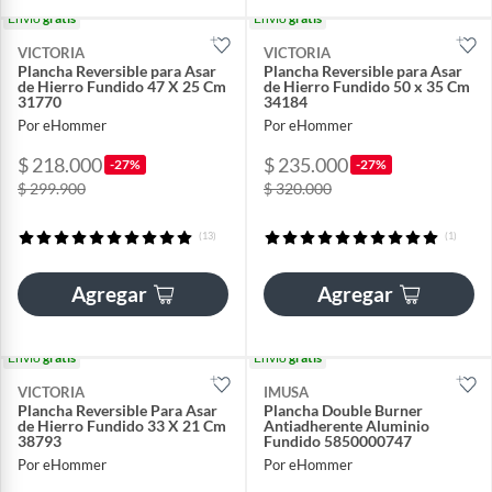
Envío
gratis
Envío
gratis
VICTORIA
VICTORIA
Plancha Reversible para Asar
Plancha Reversible para Asar
de Hierro Fundido 47 X 25 Cm
de Hierro Fundido 50 x 35 Cm
31770
34184
Por eHommer
Por eHommer
$ 218.000
$ 235.000
-27%
-27%
$ 299.900
$ 320.000
(13)
(1)
Agregar
Agregar
Envío
gratis
Envío
gratis
VICTORIA
IMUSA
Plancha Reversible Para Asar
Plancha Double Burner
de Hierro Fundido 33 X 21 Cm
Antiadherente Aluminio
38793
Fundido 5850000747
Por eHommer
Por eHommer