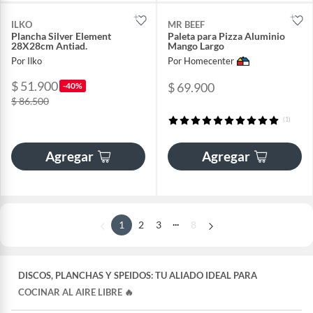
ILKO
MR BEEF
Plancha Silver Element
Paleta para Pizza Aluminio
28X28cm Antiad.
Mango Largo
Por Ilko
Por Homecenter
$ 51.900
$ 69.900
-40%
$ 86.500
(1)
Agregar
Agregar
...
1
2
3
8
DISCOS, PLANCHAS Y SPEIDOS: TU ALIADO IDEAL PARA
COCINAR AL AIRE LIBRE 🔥