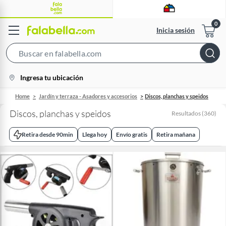
Inicia sesión
Search
Bar
location-
Ingresa tu ubicación
icon
Home
Jardín y terraza - Asadores y accesorios
Discos, planchas y speidos
Discos, planchas y speidos
Resultados
(
360
)
Retira desde 90min
Llega hoy
Envío gratis
Retira mañana