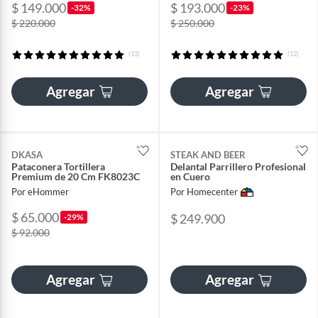
$ 149.000
$ 193.000
-32%
-23%
$ 220.000
$ 250.000
(13)
(12)
Agregar
Agregar
DKASA
STEAK AND BEER
Pataconera Tortillera
Delantal Parrillero Profesional
Premium de 20 Cm FK8023C
en Cuero
Por eHommer
Por Homecenter
$ 65.000
$ 249.900
-29%
$ 92.000
Agregar
Agregar