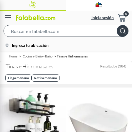
Inicia sesión
Search
Bar
location-
Ingresa tu ubicación
icon
Home
Cocina y Baño - Baño
Tinas e Hidromasajes
Tinas e Hidromasajes
Resultados
(
384
)
Llega mañana
Retira mañana