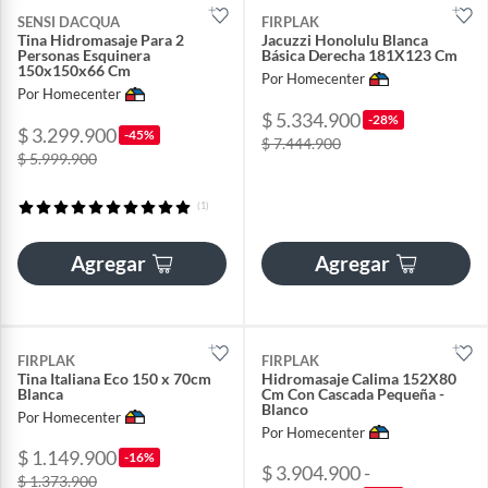
SENSI DACQUA
FIRPLAK
Tina Hidromasaje Para 2
Jacuzzi Honolulu Blanca
Personas Esquinera
Básica Derecha 181X123 Cm
150x150x66 Cm
Por Homecenter
Por Homecenter
$ 5.334.900
-28%
$ 3.299.900
-45%
$ 7.444.900
$ 5.999.900
(1)
Agregar
Agregar
FIRPLAK
FIRPLAK
Tina Italiana Eco 150 x 70cm
Hidromasaje Calima 152X80
Blanca
Cm Con Cascada Pequeña -
Blanco
Por Homecenter
Por Homecenter
$ 1.149.900
-16%
$ 3.904.900 -
$ 1.373.900