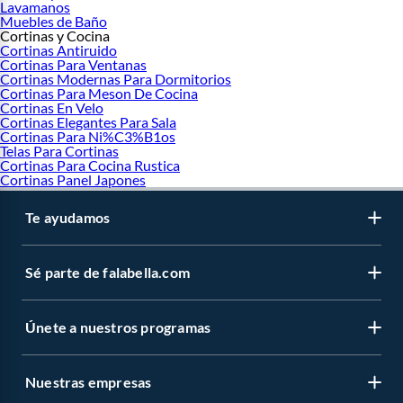
Lavamanos
Muebles de Baño
Cortinas y Cocina
Cortinas Antiruido
Cortinas Para Ventanas
Cortinas Modernas Para Dormitorios
Cortinas Para Meson De Cocina
Cortinas En Velo
Cortinas Elegantes Para Sala
Cortinas Para Ni%C3%B1os
Telas Para Cortinas
Cortinas Para Cocina Rustica
Cortinas Panel Japones
Te ayudamos
Sé parte de falabella.com
Únete a nuestros programas
Nuestras empresas