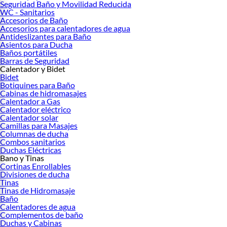
Seguridad Baño y Movilidad Reducida
WC - Sanitarios
Accesorios de Baño
Accesorios para calentadores de agua
Antideslizantes para Baño
Asientos para Ducha
Baños portátiles
Barras de Seguridad
Calentador y Bidet
Bidet
Botiquines para Baño
Cabinas de hidromasajes
Calentador a Gas
Calentador eléctrico
Calentador solar
Camillas para Masajes
Columnas de ducha
Combos sanitarios
Duchas Eléctricas
Bano y Tinas
Cortinas Enrollables
Divisiones de ducha
Tinas
Tinas de Hidromasaje
Baño
Calentadores de agua
Complementos de baño
Duchas y Cabinas