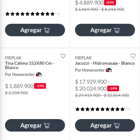
$ 4.889.900
-43%
$ 6.869.900 - $ 8.244.900
(2)
Agregar
Agregar
FIRPLAK
FIRPLAK
Tina Calima 152X80 Cm -
Jacuzzi - Hidromasaje - Blanco
Blanco
Por Homecenter
Por Homecenter
$ 17.929.900 -
$ 1.889.900
-19%
$ 20.024.900
-39%
$ 2.334.900
$ 29.419.900 - $ 32.854.900
(1)
Agregar
Agregar