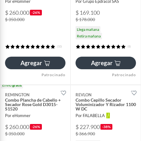
Por eHommer
Por Grupo Epdracol SAS
$ 260.000
$ 169.100
-26%
$ 350.000
$ 178.000
Llega mañana
Retira mañana
(10)
(8)
Agregar
Agregar
Patrocinado
Patrocinado
Envío
gratis
REMINGTON
REVLON
Combo Plancha de Cabello +
Combo Cepillo Secador
Secador Rose Gold D3015-
Voluminizador Y Rizador 1100
S1520
W DC
Por eHommer
Por FALABELLA
$ 260.000
$ 227.900
-26%
-38%
$ 350.000
$ 366.900