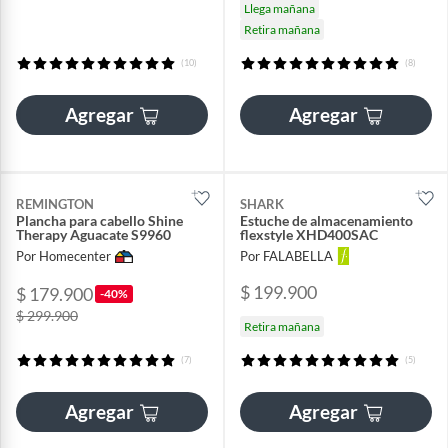
Llega mañana
Retira mañana
(10)
(8)
Agregar
Agregar
REMINGTON
SHARK
Plancha para cabello Shine
Estuche de almacenamiento
Therapy Aguacate S9960
flexstyle XHD400SAC
Por Homecenter
Por FALABELLA
$ 199.900
$ 179.900
-40%
$ 299.900
Retira mañana
(7)
(5)
Agregar
Agregar