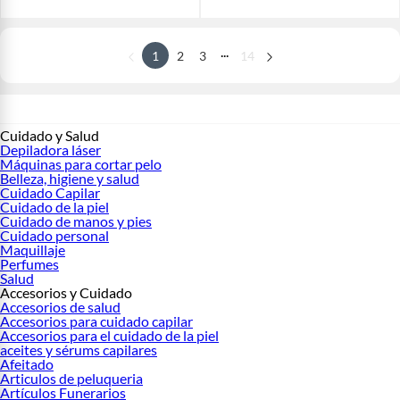
...
1
2
3
14
Cuidado y Salud
Depiladora láser
Máquinas para cortar pelo
Belleza, higiene y salud
Cuidado Capilar
Cuidado de la piel
Cuidado de manos y pies
Cuidado personal
Maquillaje
Perfumes
Salud
Accesorios y Cuidado
Accesorios de salud
Accesorios para cuidado capilar
Accesorios para el cuidado de la piel
aceites y sérums capilares
Afeitado
Articulos de peluqueria
Artículos Funerarios