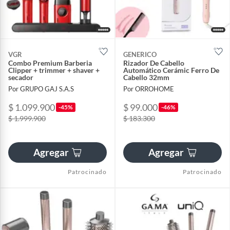
VGR
GENERICO
Combo Premium Barberia
Rizador De Cabello
Clipper + trimmer + shaver +
Automático Cerámic Ferro De
secador
Cabello 32mm
Por GRUPO GAJ S.A.S
Por ORROHOME
$ 1.099.900
$ 99.000
-45%
-46%
$ 1.999.900
$ 183.300
Agregar
Agregar
Patrocinado
Patrocinado