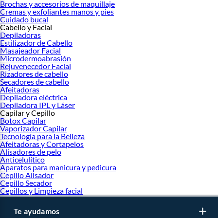
Brochas y accesorios de maquillaje
Cremas y exfoliantes manos y pies
Cuidado bucal
Cabello y Facial
Depiladoras
Estilizador de Cabello
Masajeador Facial
Microdermoabrasión
Rejuvenecedor Facial
Rizadores de cabello
Secadores de cabello
Afeitadoras
Depiladora eléctrica
Depiladora IPL y Láser
Capilar y Cepillo
Botox Capilar
Vaporizador Capilar
Tecnología para la Belleza
Afeitadoras y Cortapelos
Alisadores de pelo
Anticelulítico
Aparatos para manicura y pedicura
Cepillo Alisador
Cepillo Secador
Cepillos y Limpieza facial
Te ayudamos