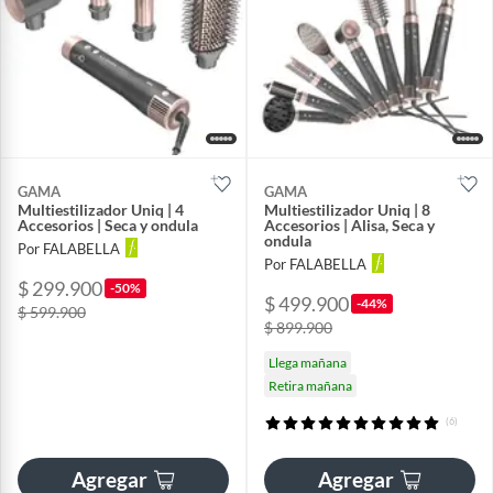
GAMA
GAMA
Multiestilizador Uniq | 4
Multiestilizador Uniq | 8
Accesorios | Seca y ondula
Accesorios | Alisa, Seca y
ondula
Por FALABELLA
Por FALABELLA
$ 299.900
-50%
$ 499.900
-44%
$ 599.900
$ 899.900
Llega mañana
Retira mañana
(6)
Agregar
Agregar