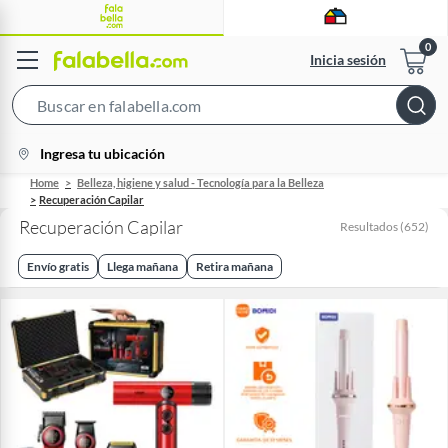
Inicia sesión
Search
Bar
location-
Ingresa tu ubicación
icon
Home
Belleza, higiene y salud - Tecnología para la Belleza
Recuperación Capilar
Recuperación Capilar
Resultados
(
652
)
Envío gratis
Llega mañana
Retira mañana