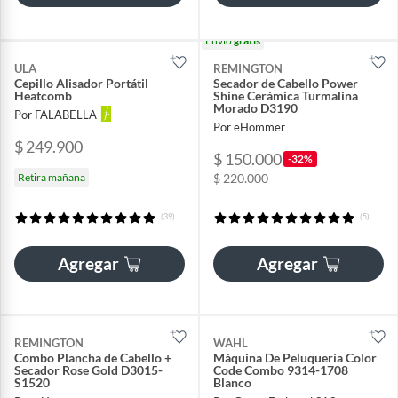
Envío
gratis
ULA
REMINGTON
Cepillo Alisador Portátil
Secador de Cabello Power
Heatcomb
Shine Cerámica Turmalina
Morado D3190
Por FALABELLA
Por eHommer
$ 249.900
$ 150.000
-32%
Retira mañana
$ 220.000
(39)
(5)
Agregar
Agregar
REMINGTON
WAHL
Combo Plancha de Cabello +
Máquina De Peluquería Color
Secador Rose Gold D3015-
Code Combo 9314-1708
S1520
Blanco