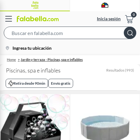
Inicia sesión
Search
Bar
location-
Ingresa tu ubicación
icon
Home
Jardín y terraza - Piscinas, spa e inflables
Piscinas, spa e inflables
Resultados
(
993
)
Retira desde 90min
Envío gratis