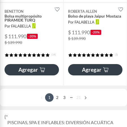
BENETTON
ROBERTA ALLEN
Bolsa multipropósito
Bolso de playa Jaipur Mostaza
PIRAMIDE TURQ
Por FALABELLA
Por FALABELLA
$ 111.990
-20%
$ 111.990
-20%
$ 139.990
$ 139.990
(14)
(3)
Agregar
Agregar
...
1
2
3
21
{"
PISCINAS, SPA E INFLABLES: DIVERSIÓN ACUÁTICA