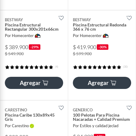
BESTWAY
BESTWAY
Piscina Estructural
Piscina Estructural Redonda
Rectangular 300x201x66cm
366 x 76 cm
Por Homecenter
Por Homecenter
$ 389.900
$ 419.900
-29%
-30%
$ 549.900
$ 599.900
(4)
(30)
Agregar
Agregar
CARESTINO
GENERICO
Piscina Caribe 130x89x45
100 Pelotas Para Piscina
Gris
Nacaradas + Calidad Premium
Por Carestino
Por Estilos y calidad jeclad