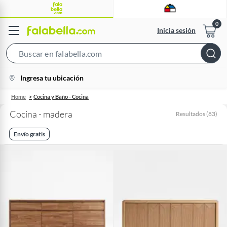
Inicia sesión
Search
Bar
location-
Ingresa tu ubicación
icon
Home
Cocina y Baño - Cocina
Cocina - madera
Resultados
(
83
)
Envío gratis