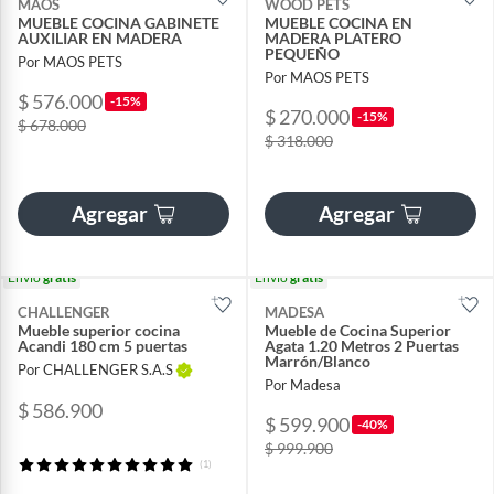
MAOS
WOOD PETS
MUEBLE COCINA GABINETE
MUEBLE COCINA EN
AUXILIAR EN MADERA
MADERA PLATERO
PEQUEÑO
Por MAOS PETS
Por MAOS PETS
$ 576.000
-15%
$ 270.000
-15%
$ 678.000
$ 318.000
Agregar
Agregar
Envío
gratis
Envío
gratis
CHALLENGER
MADESA
Mueble superior cocina
Mueble de Cocina Superior
Acandi 180 cm 5 puertas
Agata 1.20 Metros 2 Puertas
Marrón/Blanco
Por CHALLENGER S.A.S
Por Madesa
$ 586.900
$ 599.900
-40%
$ 999.900
(1)