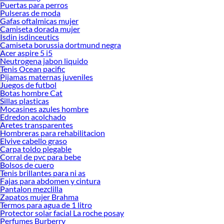
Puertas para perros
Pulseras de moda
Gafas oftalmicas mujer
Camiseta dorada mujer
Isdin isdinceutics
Camiseta borussia dortmund negra
Acer aspire 5 i5
Neutrogena jabon liquido
Tenis Ocean pacific
Pijamas maternas juveniles
Juegos de futbol
Botas hombre Cat
Sillas plasticas
Mocasines azules hombre
Edredon acolchado
Aretes transparentes
Hombreras para rehabilitacion
Elvive cabello graso
Carpa toldo plegable
Corral de pvc para bebe
Bolsos de cuero
Tenis brillantes para ni as
Fajas para abdomen y cintura
Pantalon mezclilla
Zapatos mujer Brahma
Termos para agua de 1 litro
Protector solar facial La roche posay
Perfumes Burberry