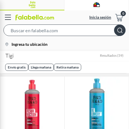
Inicia sesión
Search
Bar
location-
Ingresa tu ubicación
icon
Tigi
Resultados
(
59
)
Envío gratis
Llega mañana
Retira mañana