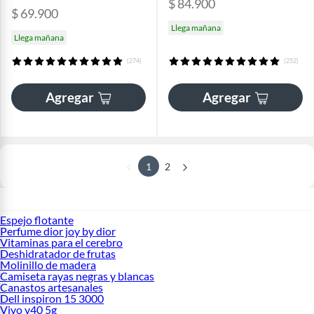
$ 84.900
$ 69.900
Llega mañana
Llega mañana
(274)
(252)
Agregar
Agregar
1
2
Espejo flotante
Perfume dior joy by dior
Vitaminas para el cerebro
Deshidratador de frutas
Molinillo de madera
Camiseta rayas negras y blancas
Canastos artesanales
Dell inspiron 15 3000
Vivo v40 5g