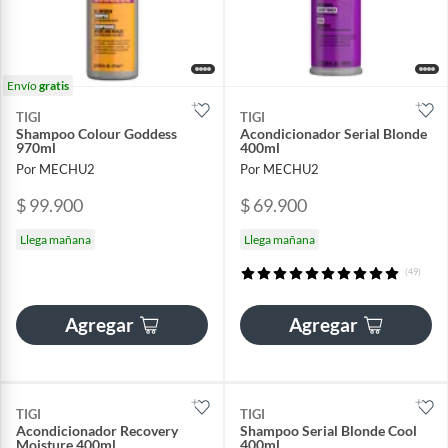
Envío
gratis
TIGI
TIGI
Shampoo Colour Goddess
Acondicionador Serial Blonde
970ml
400ml
Por MECHU2
Por MECHU2
$ 99.900
$ 69.900
Llega mañana
Llega mañana
(49)
Agregar
Agregar
TIGI
TIGI
Acondicionador Recovery
Shampoo Serial Blonde Cool
Moisture 400ml
400ml