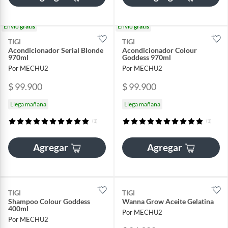
Envío
gratis
Envío
gratis
TIGI
TIGI
Acondicionador Serial Blonde
Acondicionador Colour
970ml
Goddess 970ml
Por MECHU2
Por MECHU2
$ 99.900
$ 99.900
Llega mañana
Llega mañana
(1)
(1)
Agregar
Agregar
TIGI
TIGI
Shampoo Colour Goddess
Wanna Grow Aceite Gelatina
400ml
Por MECHU2
Por MECHU2