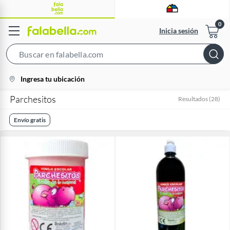
Inicia sesión
Search
Bar
location-
Ingresa tu ubicación
icon
Parchesitos
Resultados
(
28
)
Envío gratis