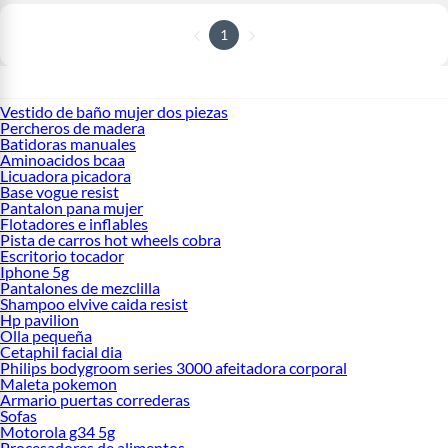
1
Vestido de baño mujer dos piezas
Percheros de madera
Batidoras manuales
Aminoacidos bcaa
Licuadora picadora
Base vogue resist
Pantalon pana mujer
Flotadores e inflables
Pista de carros hot wheels cobra
Escritorio tocador
Iphone 5g
Pantalones de mezclilla
Shampoo elvive caida resist
Hp pavilion
Olla pequeña
Cetaphil facial dia
Philips bodygroom series 3000 afeitadora corporal
Maleta pokemon
Armario puertas correderas
Sofas
Motorola g34 5g
Procesadores de alimentos