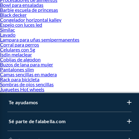
Bowl para ensaladas
Barbie escuela de princesas
Black decker
Congelador horizontal kalley
Espejo con luces led
Similac
Lavado
Lampara para uñas semipermanentes
Corral para perros
Celulares con 5g
Isdin melaclear
Cobijas de algodon
Buzos de lana para mujer
Pantalones slim
Camas sencillas en madera
Rack para bicicleta
Sombras de ojos sencillas
Juguetes Hot wheels
Te ayudamos
Sé parte de falabella.com