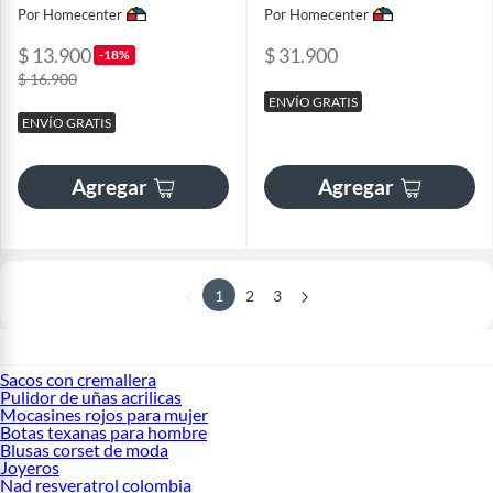
Por Homecenter
Por Homecenter
$ 13.900
$ 31.900
-18%
$ 16.900
ENVÍO GRATIS
ENVÍO GRATIS
Agregar
Agregar
1
2
3
Sacos con cremallera
Pulidor de uñas acrilicas
Mocasines rojos para mujer
Botas texanas para hombre
Blusas corset de moda
Joyeros
Nad resveratrol colombia