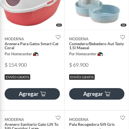
MODERNA
MODERNA
Arenera Para Gatos Smart Cat
Comedero/Bebedero Aut Tasty
Coral
1.5l Maasai
Por Homecenter
Por Homecenter
$ 154.900
$ 69.900
ENVÍO GRATIS
ENVÍO GRATIS
Agregar
Agregar
MODERNA
MODERNA
Arenero Sanitario Gato Lift To
Pala Recogedora Sift Gris
Sift Cernidor Large