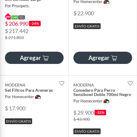
Por Homecenter
Por Provipets.
$ 22.900
$ 206.990
-24%
ENVÍO GRATIS
$ 217.442
$ 271.803
Agregar
Agregar
MODERNA
MODERNA
Set Filtros Para Areneras
Comedero Para Perro
Sensibowl Doble 700ml Negro
Por Homecenter
Por Homecenter
$ 17.900
$ 29.900
-32%
$ 43.900
ENVÍO GRATIS
ENVÍO GRATIS