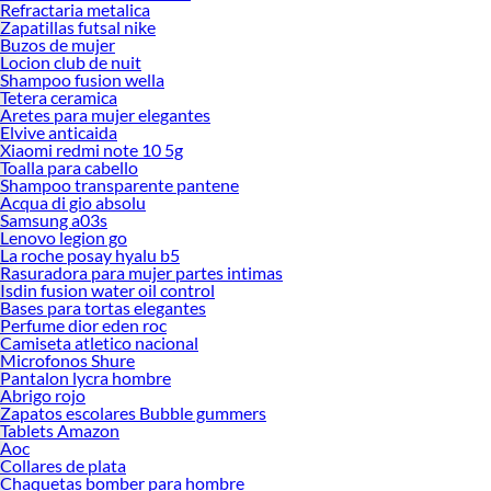
Refractaria metalica
Zapatillas futsal nike
Buzos de mujer
Locion club de nuit
Shampoo fusion wella
Tetera ceramica
Aretes para mujer elegantes
Elvive anticaida
Xiaomi redmi note 10 5g
Toalla para cabello
Shampoo transparente pantene
Acqua di gio absolu
Samsung a03s
Lenovo legion go
La roche posay hyalu b5
Rasuradora para mujer partes intimas
Isdin fusion water oil control
Bases para tortas elegantes
Perfume dior eden roc
Camiseta atletico nacional
Microfonos Shure
Pantalon lycra hombre
Abrigo rojo
Zapatos escolares Bubble gummers
Tablets Amazon
Aoc
Collares de plata
Chaquetas bomber para hombre