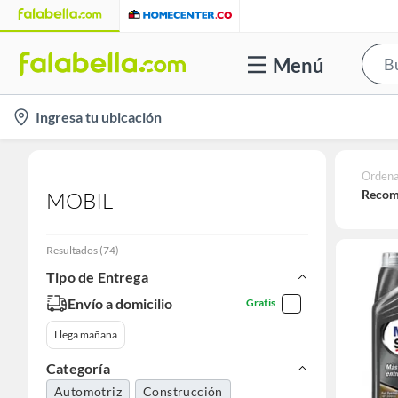
Menú
location-
Ingresa tu ubicación
icon
Ordena
Recom
MOBIL
Resultados
(
74
)
Tipo de Entrega
Envío a domicilio
Gratis
Llega mañana
Categoría
Automotriz
Construcción