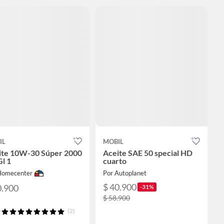
IL
MOBIL
ite 10W-30 Súper 2000
Aceite SAE 50 special HD
l 1
cuarto
Homecenter
Por Autoplanet
$ 40.900
0.900
-31%
$ 58.900
(2)