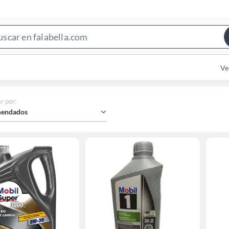
Search
Bar
Ve
r por
:
endados