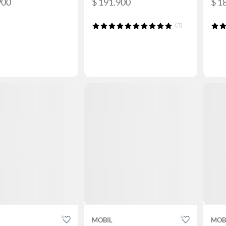
900
$ 191.900
$ 1
(3)
MOBIL
MOB