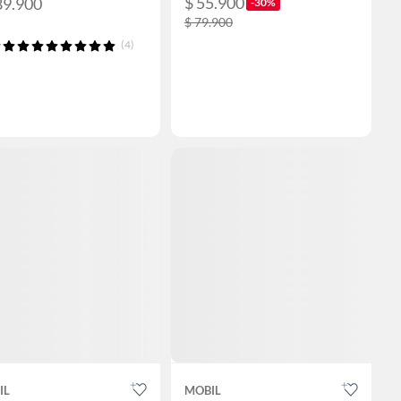
$ 55.900
89.900
-30%
$ 79.900
(4)
IL
MOBIL