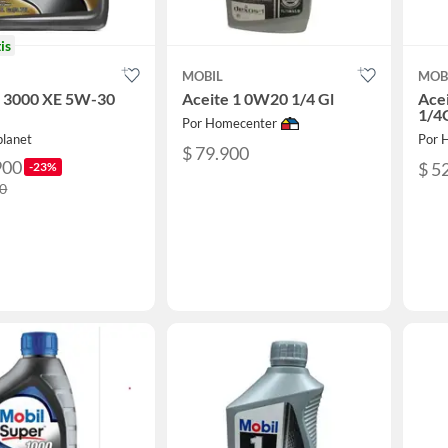
is
MOBIL
MOB
 3000 XE 5W-30
Aceite 1 0W20 1/4 Gl
Ace
N
1/4
Por Homecenter
planet
Por 
$ 79.900
900
$ 5
-23%
00