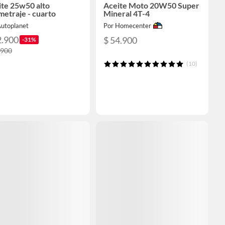
ite 25w50 alto
Aceite Moto 20W50 Super
metraje - cuarto
Mineral 4T-4
Autoplanet
Por Homecenter
2.900
$ 54.900
-31%
.900
(10)