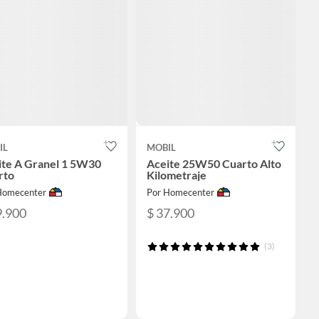
IL
MOBIL
ite A Granel 1 5W30
Aceite 25W50 Cuarto Alto
rto
Kilometraje
Homecenter
Por Homecenter
9.900
$ 37.900
(3)