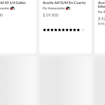
Hd 50 1/4 Galón
Aceite Atf D/M En Cuarto
Ace
kilo
center
Por Homecenter
Por 
00
$ 59.900
$ 4
$ 61
(4)