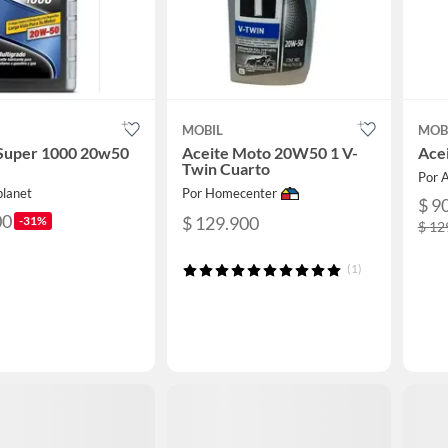
MOBIL
MOB
 Super 1000 20w50
Aceite Moto 20W50 1 V-
Acei
Twin Cuarto
Por 
planet
Por Homecenter
$ 9
00
$ 129.900
-31%
$ 12
(1)