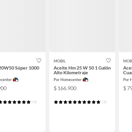
MOBIL
MOB
 20W50 Súper 1000
Aceite Hm 25 W 50 1 Galón
Ace
Alto Kilometraje
Cua
center
Por Homecenter
Por 
900
$ 166.900
$ 7
(3)
(2)