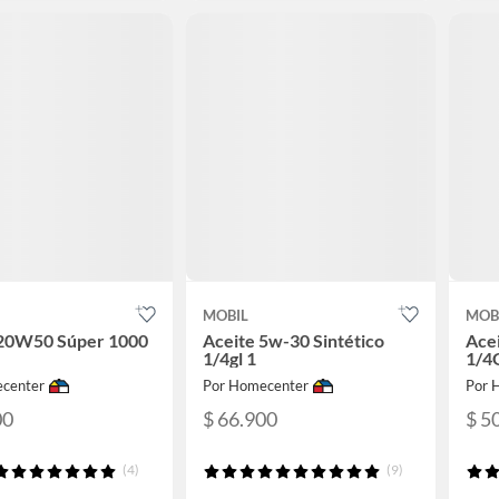
MOBIL
MOB
 20W50 Súper 1000
Aceite 5w-30 Sintético
Ace
1/4gl 1
1/4G
center
Por Homecenter
Por 
00
$ 66.900
$ 5
(4)
(9)