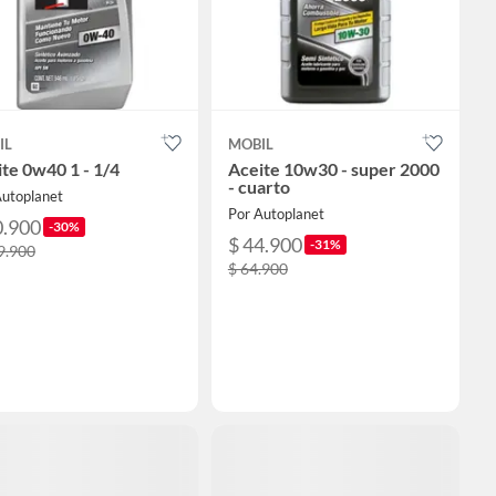
IL
MOBIL
te 0w40 1 - 1/4
Aceite 10w30 - super 2000
- cuarto
Autoplanet
Por Autoplanet
0.900
-30%
$ 44.900
-31%
9.900
$ 64.900