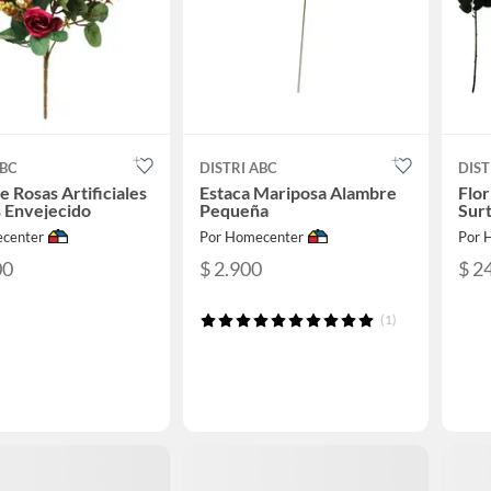
ABC
DISTRI ABC
DIST
 Rosas Artificiales
Estaca Mariposa Alambre
Flor
 Envejecido
Pequeña
Surt
center
Por Homecenter
Por 
00
$ 2.900
$ 2
(1)