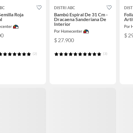
ABC
DISTRI ABC
DIST
Semilla Roja
Bambú Espiral De 31 Cm -
Foll
al
Dracaena Sanderiana De
Arti
Interior
center
Por 
Por Homecenter
00
$ 2
$ 27.900
(2)
(3)