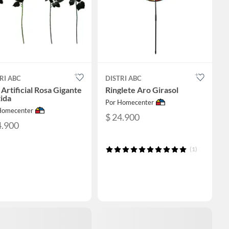
RI ABC
DISTRI ABC
 Artificial Rosa Gigante
Ringlete Aro Girasol
ida
Por Homecenter
Homecenter
$ 24.900
4.900
(1)