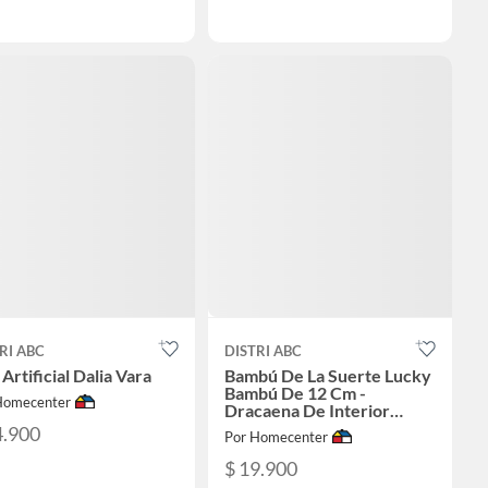
RI ABC
DISTRI ABC
 Artificial Dalia Vara
Bambú De La Suerte Lucky
Bambú De 12 Cm -
Homecenter
Dracaena De Interior
Diámetro 8 Cm
4.900
Por Homecenter
$ 19.900