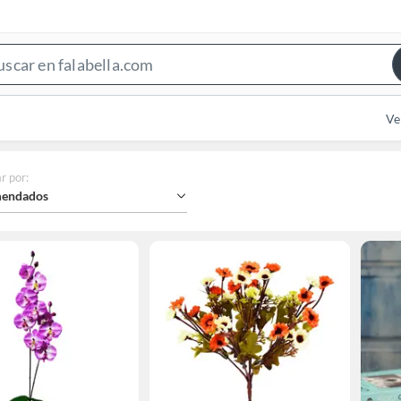
Search
Bar
Ve
r por
:
endados