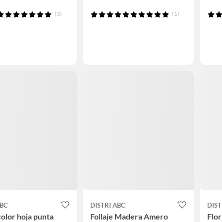
(3)
(1)
ABC
DISTRI ABC
DIST
color hoja punta
Follaje Madera Amero
Flor