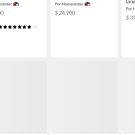
Liri
center
Por Homecenter
Por 
00
$ 24.900
$ 3
(2)