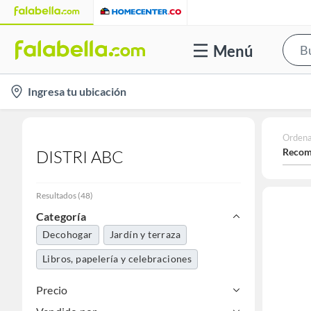
Menú
location-
Ingresa tu ubicación
icon
Ordena
Recom
DISTRI ABC
Resultados
(
48
)
Categoría
Decohogar
Jardín y terraza
Libros, papelería y celebraciones
Precio