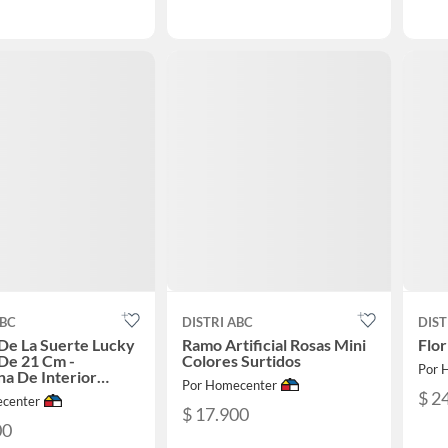
ABC
DISTRI ABC
DIST
De La Suerte Lucky
Ramo Artificial Rosas Mini
Flor
De 21 Cm -
Colores Surtidos
Por 
a De Interior
Por Homecenter
ro 8 Cm X 2
$ 2
center
es
$ 17.900
00