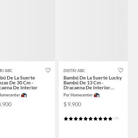
RI ABC
DISTRI ABC
bú De La Suerte
Bambú De La Suerte Lucky
nzas De 30 Cm -
Bambú De 13 Cm -
caena De Interior
Dracaena De Interior
Diámetro 6 Cm X 2
Homecenter
Por Homecenter
Unidades
4.900
$ 9.900
(9)