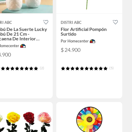
RI ABC
DISTRI ABC
bú De La Suerte Lucky
Flor Artificial Pompón
bú De 21 Cm -
Surtido
caena De Interior
Por Homecenter
metro 8 Cm
Homecenter
$ 24.900
4.900
(2)
(5)