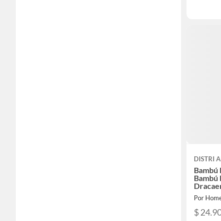
DISTRI 
Bambú 
Bambú 
Dracaen
Diámet
Por Home
Unidad
$ 24.9