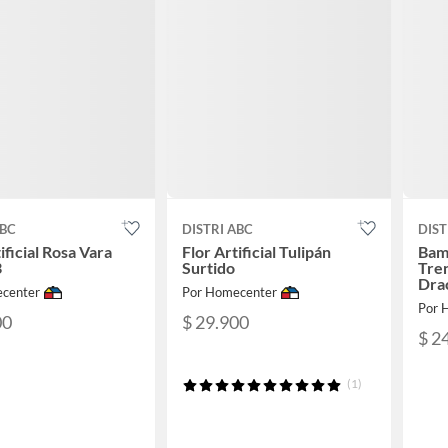
ABC
DISTRI ABC
DIST
ificial Rosa Vara
Flor Artificial Tulipán
Bam
3
Surtido
Tre
Dra
center
Por Homecenter
Por 
00
$ 29.900
$ 2
(1)