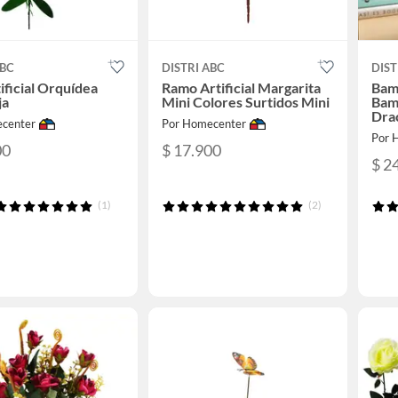
ABC
DISTRI ABC
DIST
tificial Orquídea
Ramo Artificial Margarita
Bam
ja
Mini Colores Surtidos Mini
Bam
Dra
center
Por Homecenter
Diá
Por 
00
$ 17.900
$ 2
(1)
(2)