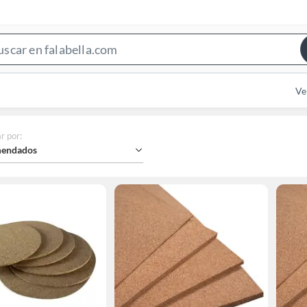
Search
Bar
Ve
r por
:
endados