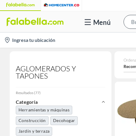
Menú
location-
Ingresa tu ubicación
icon
Ordena
Recom
AGLOMERADOS Y
TAPONES
Resultados
(
77
)
Categoría
Herramientas y máquinas
Construcción
Decohogar
Jardín y terraza