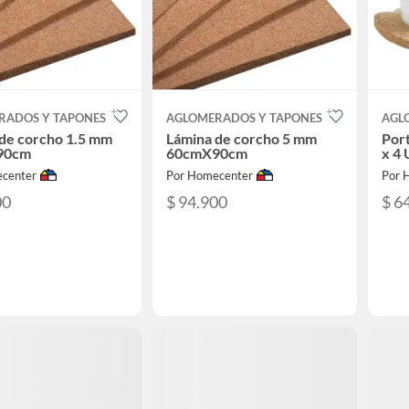
RADOS Y TAPONES
AGLOMERADOS Y TAPONES
AGL
de corcho 1.5 mm
Lámina de corcho 5 mm
Por
90cm
60cmX90cm
x 4
center
Por Homecenter
Por 
00
$ 94.900
$ 6