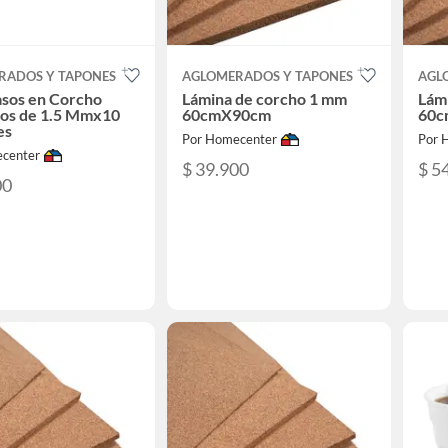
RADOS Y TAPONES
AGLOMERADOS Y TAPONES
AGL
asos en Corcho
Lámina de corcho 1 mm
Lám
os de 1.5 Mmx10
60cmX90cm
60c
es
Por Homecenter
Por 
center
$ 39.900
$ 5
00