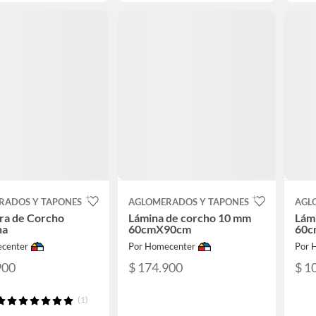
RADOS Y TAPONES
AGLOMERADOS Y TAPONES
AGL
ra de Corcho
Lámina de corcho 10 mm
Lám
na
60cmX90cm
60c
center
Por Homecenter
Por 
900
$ 174.900
$ 1
(1)