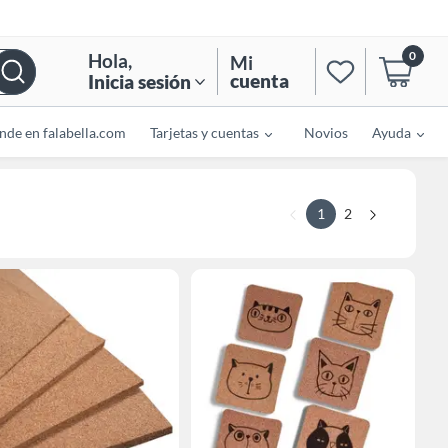
0
Hola
,
Mi
cuenta
Inicia sesión
nde en falabella.com
Tarjetas y cuentas
Novios
Ayuda
1
2