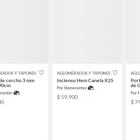
RADOS Y TAPONES
AGLOMERADOS Y TAPONES
AGL
 de corcho 3 mm
Incienso Hem Canela X25
Por
90cm
de G
Por Homecenter
center
Por 
$ 59.900
00
$ 7