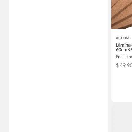
AGLOME
Lámina 
60cmX
Por Home
$ 49.9