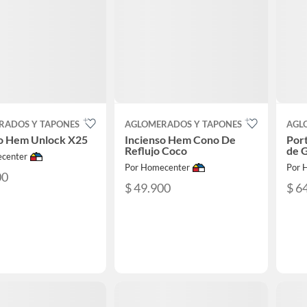
RADOS Y TAPONES
AGLOMERADOS Y TAPONES
AGL
so Hem Unlock X25
Incienso Hem Cono De
Por
Reflujo Coco
de G
center
Por Homecenter
Por 
00
$ 49.900
$ 6