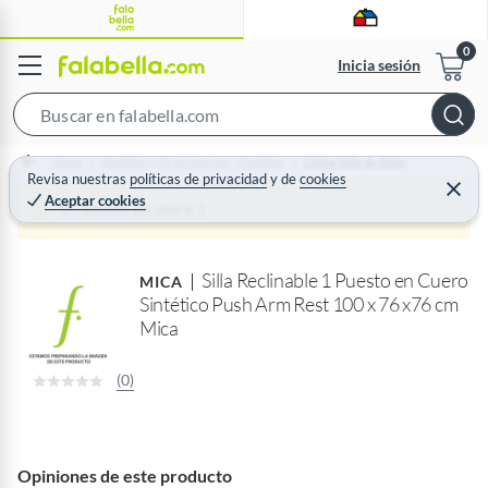
Inicia sesión
S
e
Home
Muebles y Organización - Muebles
Living Sala de Estar
a
Revisa nuestras
políticas de privacidad
y
de
cookies
C
Aceptar cookies
r
e
Producto sin stock :(
r
c
r
a
h
r
Silla Reclinable 1 Puesto en Cuero
B
MICA
Sintético Push Arm Rest 100 x 76 x76 cm
a
Mica
r
(0)
Opiniones de este producto