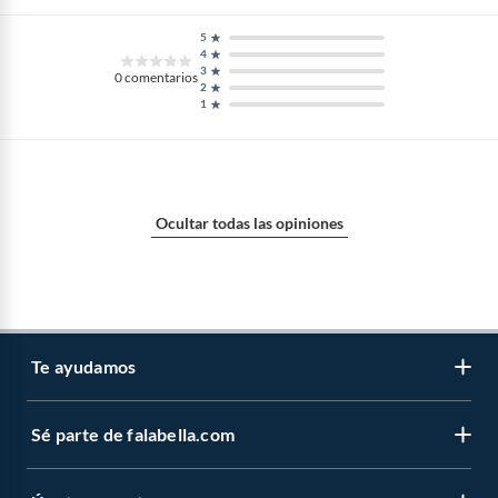
5
4
3
0
comentarios
2
1
Ocultar todas las opiniones
Te ayudamos
Sé parte de falabella.com
Venta telefónica
Centro de ayuda