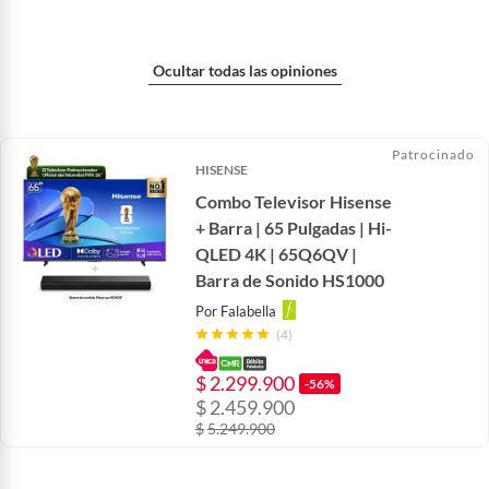
Ocultar todas las opiniones
Patrocinado
HISENSE
Combo Televisor Hisense
+ Barra | 65 Pulgadas | Hi-
QLED 4K | 65Q6QV |
Barra de Sonido HS1000
Por
Falabella
(4)
$
2.299.900
-56%
$
2.459.900
$
5.249.900