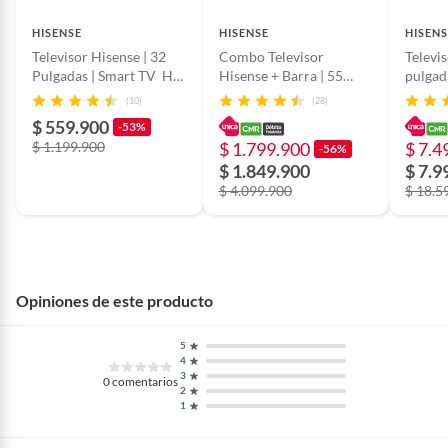
Cantidad de paquetes
1
HISENSE
HISENSE
HISENS
Televisor Hisense | 32
Combo Televisor
Televi
Pulgadas | Smart TV HD
Hisense + Barra | 55
pulga
| 32A4NV
Pulgadas | Hi-QLED 4K |
| 100
(10)
(28)
55Q6QV | Barra de
$ 559.900
-53%
Sonido HS1000
$ 1.199.900
$ 1.799.900
$ 7.4
-56%
$ 1.849.900
$ 7.9
$ 4.099.900
$ 18.5
Opiniones de este producto
5
4
3
0
comentarios
2
1