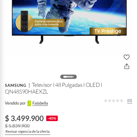
Televisor I 48 Pulgadas I OLED I
SAMSUNG
QN48S90HAEXZL
(0)
Vendido por
Falabella
$ 3.499.900
-40%
$ 5.839.900
Revisar vigencia de la oferta