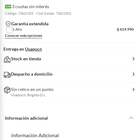
3
cuotas sin interés
Código: 73623101
Cód. tienda: 73623101
Garantía extendida
1 Año
$
419.990
Conocer más opciones
Entrega en
Usaqucn
Stock en tienda
Despacho a domicilio
Sin retiro en un punto
Usaqucn, Bogota D.c.
Información adicional
Información Adicional