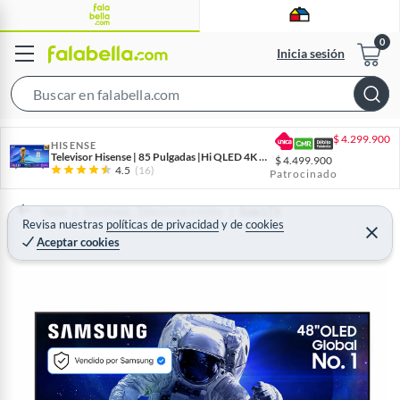
Inicia sesión
S
e
$
4.299.900
a
HISENSE
Televisor Hisense | 85 Pulgadas |Hi QLED 4K | 85Q6QV
$
4.499.900
r
4.5
(16)
Patrocinado
c
h
Home
Tecnología - Televisores y Video
Smart TV
Revisa nuestras
políticas de privacidad
y
de
cookies
B
C
Aceptar cookies
e
a
r
r
r
a
r