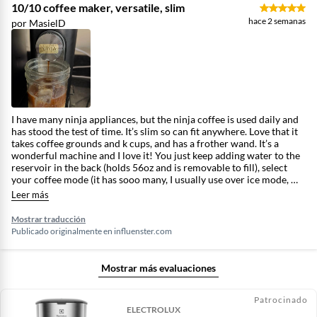
10/10 coffee maker, versatile, slim
hace 2 semanas
por MasielD
I have many ninja appliances, but the ninja coffee is used daily and
has stood the test of time. It’s slim so can fit anywhere. Love that it
takes coffee grounds and k cups, and has a frother wand. It’s a
wonderful machine and I love it! You just keep adding water to the
reservoir in the back (holds 56oz and is removable to fill), select
your coffee mode (it has sooo many, I usually use over ice mode, my
husband usually uses rich mode). I have no complaints, it’s used
Leer más
multiple times a day in my house.
Mostrar traducción
Publicado originalmente en
influenster.com
Mostrar más evaluaciones
Patrocinado
ELECTROLUX