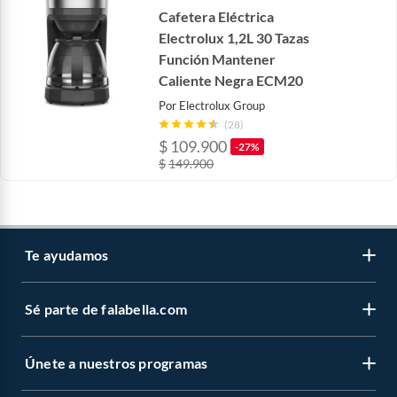
Cafetera Eléctrica
Electrolux 1,2L 30 Tazas
Función Mantener
Caliente Negra ECM20
Por
Electrolux Group
(28)
$
109.900
-27%
$
149.900
Te ayudamos
Sé parte de falabella.com
Venta telefónica
Centro de ayuda
Únete a nuestros programas
Vende en falabella.com
Devoluciones y cambios