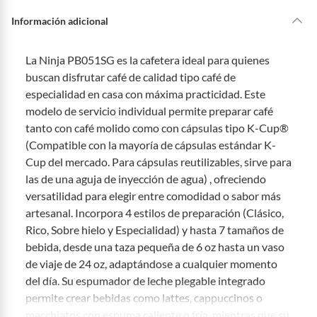
Información adicional
La Ninja PB051SG es la cafetera ideal para quienes
buscan disfrutar café de calidad tipo café de
especialidad en casa con máxima practicidad. Este
modelo de servicio individual permite preparar café
tanto con café molido como con cápsulas tipo K-Cup®
(Compatible con la mayoría de cápsulas estándar K-
Cup del mercado. Para cápsulas reutilizables, sirve para
las de una aguja de inyección de agua) , ofreciendo
versatilidad para elegir entre comodidad o sabor más
artesanal. Incorpora 4 estilos de preparación (Clásico,
Rico, Sobre hielo y Especialidad) y hasta 7 tamaños de
bebida, desde una taza pequeña de 6 oz hasta un vaso
de viaje de 24 oz, adaptándose a cualquier momento
del día. Su espumador de leche plegable integrado
permite crear bebidas como lattes, cappuccinos o
macchiatos con espuma caliente o fría, mientras que su