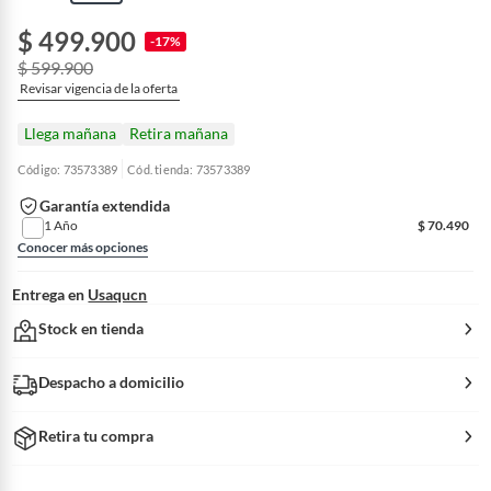
$ 499.900
-17%
$ 599.900
Revisar vigencia de la oferta
Llega mañana
Retira mañana
Código: 73573389
Cód. tienda: 73573389
Garantía extendida
1 Año
$
70.490
Conocer más opciones
Entrega en
Usaqucn
Stock en tienda
Despacho a domicilio
Retira tu compra