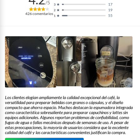
/5
17
3
19
Ancho
14 cm
2
426
comentarios
55
1
Garantía del
12 meses
proveedor
Capacidad
1.5 It
Peso del producto
2.85 kg
Material de
Plástico
Los clientes elogian ampliamente la calidad excepcional del café, la
versatilidad para preparar bebidas con granos o cápsulas, y el diseño
electrodomésticos
compacto que ahorra espacio. Muchos destacan la espumadora integrada
como característica sobresaliente para preparar capuchinos y lattes sin
equipos adicionales. Algunos reportan problemas de confiabilidad, como
Tipo Tetera Cafetera
Cafeteras de Filtro
fugas de agua o fallas mecánicas después de semanas de uso. A pesar de
estas preocupaciones, la mayoría de usuarios considera que la excelente
calidad del café y las características convenientes justifican la compra.