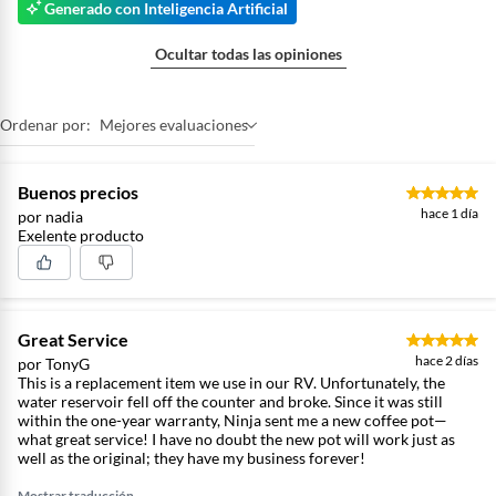
Cantidad de paquetes
1
Generado con Inteligencia Artificial
Ocultar todas las opiniones
Restricciones de uso
Principales restricciones de
uso 1. Uso exclusivo con agua:
El depósito solo debe llenarse
Ordenar por:
Mejores evaluaciones
con agua. No se deben colocar
leche, bebidas o líquidos
Buenos precios
diferentes dentro del tanque. El
hace 1 día
vinagre solo puede usarse para
por nadia
Exelente producto
el ciclo de limpieza o
descalcificación. 2. No exceder
capacidades: No llenar el
depósito por encima de la línea
MAX. No sobrepasar la
Great Service
cantidad recomendada de café
hace 2 días
por TonyG
en el filtro para evitar
This is a replacement item we use in our RV. Unfortunately, the
water reservoir fell off the counter and broke. Since it was still
derrames. 3. Uso correcto del
within the one-year warranty, Ninja sent me a new coffee pot—
café: No preparar café molido
what great service! I have no doubt the new pot will work just as
sin colocar el filtro
well as the original; they have my business forever!
permanente. No usar café
demasiado fino o tipo espresso,
Mostrar traducción