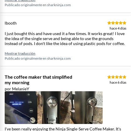
Publicado originalmente en
sharkninja.com
ya que puede causar
obstrucciones o
desbordamientos. 4. Seguridad
lbooth
durante la preparación: No
hace 4 días
abrir la cámara de preparación
I just bought this and have used it a few times. It works great! I love
mientras está funcionando, ya
the idea of the single serve and being able to use the grounds
que puede salir agua o vapor
instead of pods. I don't like the idea of using plastic pods for coffee.
caliente. No retirar la taza o
Mostrar traducción
recipiente mientras la cafetera
Publicado originalmente en
sharkninja.com
está en funcionamiento. 5.
Ubicación y entorno: La
cafetera está diseñada solo
The coffee maker that simplified
para uso doméstico e interior.
my morning
hace 6 días
Debe colocarse sobre una
por MelanieY
superficie plana, limpia y seca.
No colocarla cerca de hornos,
estufas o superficies calientes.
6. Seguridad eléctrica: No
sumergir el cable, enchufe o la
cafetera en agua u otros
líquidos. No usar extensiones
I've been really enjoying the Ninja Single-Serve Coffee Maker. It's