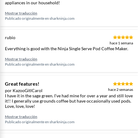
appliances in our household!
Mostrar traducción
Publicado originalmente en
sharkninja.com
rubio
hace 1 semana
Everything is good with the Ninja Single Serve Pod Coffee Maker.
Mostrar traducción
Publicado originalmente en
sharkninja.com
Great features!
hace 2 semanas
por KazooGitlCarol
I have it in the sage green. I’ve had mine for over a year and still love
it!! I generally use grounds coffee but have occasionally used pods.
Love, love, love!
Mostrar traducción
Publicado originalmente en
sharkninja.com