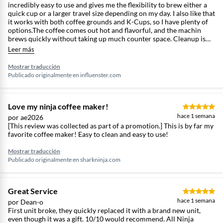
incredibly easy to use and gives me the flexibility to brew either a
eléctricas ni utilizar el equipo si
quick cup or a larger travel size depending on my day. I also like that
el cable está dañado. 7. Otras
it works with both coffee grounds and K-Cups, so I have plenty of
limitaciones: No usar
options.The coffee comes out hot and flavorful, and the machin
accesorios no recomendados
brews quickly without taking up much counter space. Cleanup is
simple, and the removable parts make maintenance easy. Whether
por el fabricante. No operar la
Leer más
I'm making my morning coff or an afternoon pick-me-up, it has
cafetera sin agua en el
been reliable and convenient. It's a great choice for anyone looking
Mostrar traducción
depósito. No usar cápsulas que
for a versatile single-serve coffee maker.
Publicado originalmente en
influenster.com
no sean compatibles o que no
encajen correctamente
(Compatible con la mayoría de
Love my ninja coffee maker!
cápsulas estándar K-Cup del
hace 1 semana
por ae2026
mercado. Para cápsulas
[This review was collected as part of a promotion.] This is by far my
reutilizables, sirve para las de
favorite coffee maker! Easy to clean and easy to use!
una aguja de inyección de
Mostrar traducción
agua).
Publicado originalmente en
sharkninja.com
Great Service
hace 1 semana
por Dean-o
First unit broke, they quickly replaced it with a brand new unit,
even though it was a gift. 10/10 would recommend. All Ninja