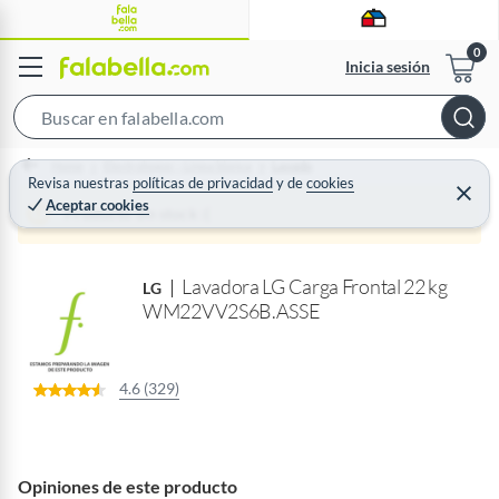
Inicia sesión
S
e
Home
Electrohogar - Línea blanca
Lavado
a
Revisa nuestras
políticas de privacidad
y
de
cookies
C
Aceptar cookies
r
e
Producto sin stock :(
r
c
r
a
h
r
Lavadora LG Carga Frontal 22 kg
B
LG
WM22VV2S6B.ASSE
a
r
4.6 (329)
Opiniones de este producto