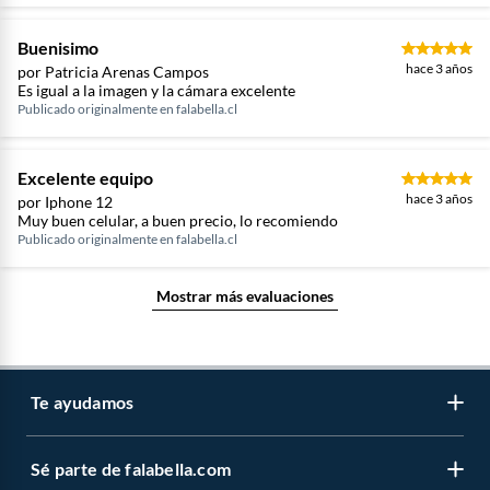
Buenisimo
hace 3 años
por Patricia Arenas Campos
Es igual a la imagen y la cámara excelente
Publicado originalmente en
falabella.cl
Excelente equipo
hace 3 años
por Iphone 12
Muy buen celular, a buen precio, lo recomiendo
Publicado originalmente en
falabella.cl
Mostrar más evaluaciones
Te ayudamos
Sé parte de falabella.com
Venta telefónica