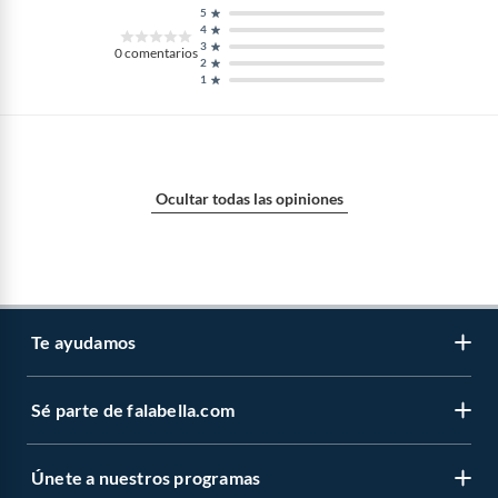
5
Autor
LIBRODIVO - EDIBOOK -
4
3
EDICIONES SALDAÑA
0
comentarios
2
1
Alto
1
Incluye
Libro
Ocultar todas las opiniones
Número de páginas
64
Ancho
1
Te ayudamos
Editorial
Ediciones Saldana
Sé parte de falabella.com
Venta telefónica
Centro de ayuda
Modelo
Perro. Super Color. Aprende A
Únete a nuestros programas
Vende en falabella.com
Colorear